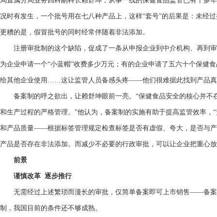
局直属分局业务四科副科长赖舒坤，从事一线的保健食品监管已有十多年
况时有发生，一个批号用在七八种产品上，这样“套号”的后果是：未经
更糟的是，假冒批号的同时经常伴随着非法添加。
注册审批制的这个缺陷，促成了一条从申报企业到中介机构、再到审
为企业申请一个“小蓝帽”收费多少万元；有的企业申请了五六十个保健
给其他企业使用……这让监管人员备感头疼——他们很难据此找到产品真
备案制的呼之欲出，让赖舒坤眼前一亮。“保健食品安全的核心并不在
和生产过程的严格管理。”他认为，备案制的实施有助于提高监管效率，
和产品质量——根据标签管理规定检查标签是否有虚假、夸大，是否与产
产品是否存在非法添加。而减少不必要的行政审批，可以让企业把重心放
前景
谨慎改革 逐步推行
无需经过上述繁琐而漫长的审批，仅简单备案即可上市销售——备案制
制，我国目前的条件还不够成熟。