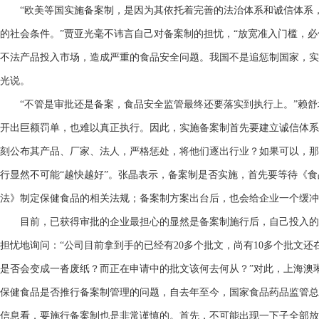
“欧美等国实施备案制，是因为其依托着完善的法治体系和诚信体系，
的社会条件。”贾亚光毫不讳言自己对备案制的担忧，“放宽准入门槛，
不法产品投入市场，造成严重的食品安全问题。我国不是追惩制国家，实
光说。
“不管是审批还是备案，食品安全监管最终还要落实到执行上。”赖舒
开出巨额罚单，也难以真正执行。因此，实施备案制首先要建立诚信体系
刻公布其产品、厂家、法人，严格惩处，将他们逐出行业？如果可以，那
行显然不可能“越快越好”。张晶表示，备案制是否实施，首先要等待《
法》制定保健食品的相关法规；备案制方案出台后，也会给企业一个缓冲
目前，已获得审批的企业最担心的显然是备案制施行后，自己投入的审
担忧地询问：“公司目前拿到手的已经有20多个批文，尚有10多个批文
是否会变成一沓废纸？而正在申请中的批文该何去何从？”对此，上海澳
保健食品是否推行备案制管理的问题，自去年至今，国家食品药品监管总
信息看，要施行备案制也是非常谨慎的。首先，不可能出现一下子全部放