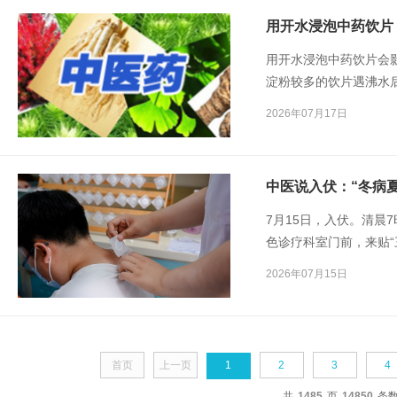
用开水浸泡中药饮片会
淀粉较多的饮片遇沸水
有效成分难以煎出。
2026年07月17日
中医说入伏：“冬病
7月15日，入伏。清晨
色诊疗科室门前，来贴“
2026年07月15日
首页
上一页
1
2
3
4
共
1485
页
14850
条