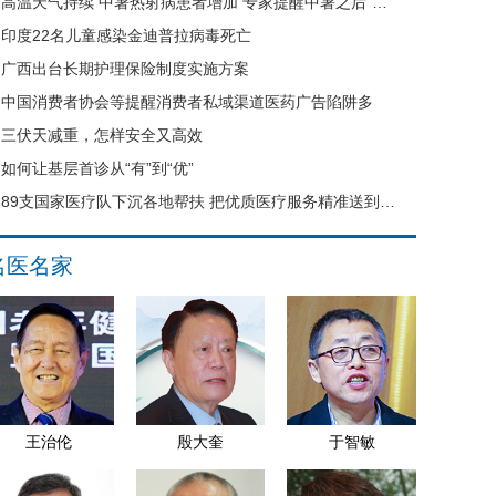
高温天气持续 中暑热射病患者增加 专家提醒中暑之后“六不要”
印度22名儿童感染金迪普拉病毒死亡
广西出台长期护理保险制度实施方案
中国消费者协会等提醒消费者私域渠道医药广告陷阱多
三伏天减重，怎样安全又高效
如何让基层首诊从“有”到“优”
89支国家医疗队下沉各地帮扶 把优质医疗服务精准送到县域基层
名医名家
王治伦
殷大奎
于智敏