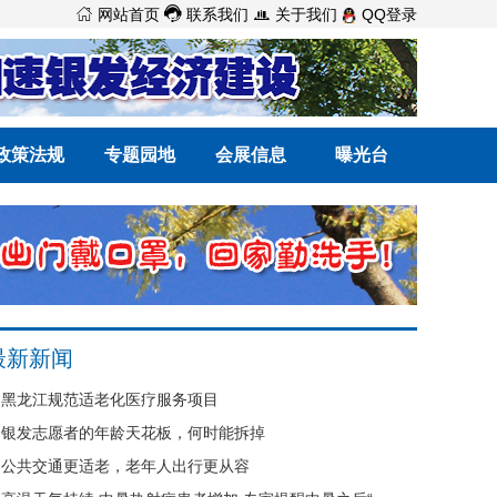



网站首页
联系我们
关于我们
QQ登录
政策法规
专题园地
会展信息
曝光台
最新新闻
黑龙江规范适老化医疗服务项目
银发志愿者的年龄天花板，何时能拆掉
公共交通更适老，老年人出行更从容