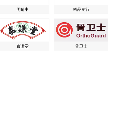
周晴中
栖品良行
泰谦堂
骨卫士