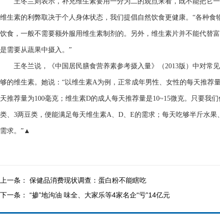
王冬兰则表示，补充维生素要用一分为二的观点来看，既不能把它一
维生素的利弊取决于个人身体状态，我们提倡自然饮食更健康。“各种食物
饮食，一般不需要额外服用维生素制剂的。另外，维生素片并不能代替富
是需要从蔬果中摄入。”
王冬兰说，《中国居民膳食营养素参考摄入量》（2013版）中对常见
够的维生素。她说：“以维生素A为例，正常成年男性、女性的每天推荐量分
天推荐量为100毫克；维生素D的成人每天推荐量是10~15微克。只要
类、3两豆类，便能满足每天维生素A、D、E的需求；每天吃够半斤水果
需求。”▲
上一条：
保健品消费现状调查：蛋白粉不能瞎吃
下一条：
“掺”地沟油 味全、大家乐等4家名企“亏”14亿元