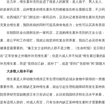
近几年，维生素补充剂走进了很多人的家里：老人孩子、男人女人、
的多家药店里，品种繁多的维生素补充剂都被放在柜台显眼位置，不少药
军。在西城区广安门附近的一家药店内，店员向记者形容维生素补充剂的
充复合维生素，预防疾病的同时可提高身体免疫力；女性可以买具有美容
在朝阳区金台路附近的一家药店，正选购维生素补充剂的王女士说：“
素，老公平时工作很忙，我就让他坚持吃复合营养素，我自己会买些有美
健康是最重要的。”像王女士这样的人群不是少数，《生命时报》近日联
在“正常饮食之外额外补充维生素”；但是六成人并不知道“维生素过量的
补充维生素，而是“觉得自己缺，就补了”，或是“受到广告影响”和“跟随
大多数人根本不缺
维生素是人和动物为维持正常生理功能而必须从食物中获得的一类微
重要作用。如长期缺乏某种维生素，就会引起生理机能障碍而发生某种疾
院营养研究室副教授王冬兰告诉记者，从目前我国经济和生活水平来看，
是有适用人群的，对成人而言，只有当体内缺乏某种维生素时才需要酌量