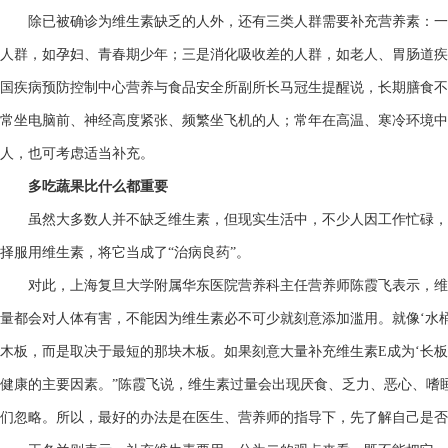
除已被确诊为维生素缺乏的人外，还有三类人群需要补充营养素：一
人群，如孕妇、青春期少年；三是消化吸收差的人群，如老人、胃肠道疾
国疾病预防控制中心营养与食品安全所副所长马冠生提醒说，长期膳食不
常坐电脑前、神经高度紧张、频繁坐飞机的人；常年在高温、寒冷环境中
人，也可考虑适当补充。
多吃蔬果比什么都重要
虽然大多数人并不缺乏维生素，但现实生活中，不少人因工作忙碌，
择服用维生素，将它当成了“治病良药”。
对此，上海复旦大学附属华东医院营养科主任营养师陈霞飞表示，维生
量都会对人体有害，不能因为维生素必不可少就刻意添加滥用。就像‘水
木板，而是取决于最短的那块木板。如果刻意大量补充维生素E成为‘长板
健康的主要因素。”陈霞飞说，维生素过量会出现厌食、乏力、恶心、嗜
们忽略。所以，最好的办法是在医生、营养师的指导下，先了解自己是否