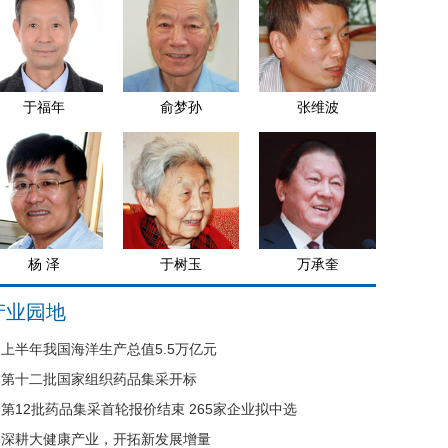
于福年
俞梦孙
张维波
杨 泽
于树玉
万承奎
产业园地
上半年我国海洋生产总值5.5万亿元
第十二批国家组织药品集采开标
第12批药品集采首轮报价结束 265家企业拟中选
深耕大健康产业，开拓新发展增量