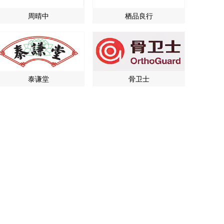
周晴中
栖品良行
泰谦堂
骨卫士