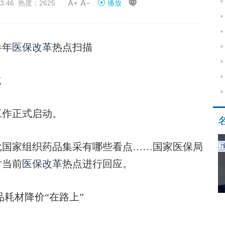


3:46 热度：2625
播放
半年
医保改革
热点扫描
城
工作正式启动。
国家组织药品集采有哪些看点……国家医保局
对当前
医保改革
热点进行回应。
耗材降价“在路上”