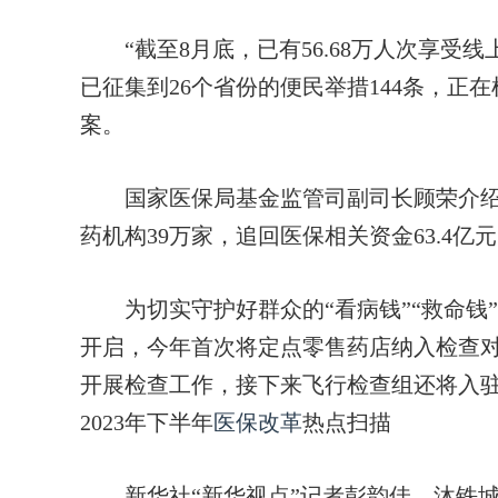
“截至8月底，已有56.68万人次享受
已征集到26个省份的便民举措144条，正
案。
国家医保局基金监管司副司长顾荣介绍，
药机构39万家，追回医保相关资金63.4亿
为切实守护好群众的“看病钱”“救命钱”，
开启，今年首次将定点零售药店纳入检查对
开展检查工作，接下来飞行检查组还将入驻
2023年下半年
医保改革
热点扫描
新华社“新华视点”记者彭韵佳、沐铁