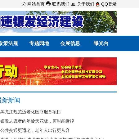



网站首页
联系我们
关于我们
QQ登录
政策法规
专题园地
会展信息
曝光台
最新新闻
黑龙江规范适老化医疗服务项目
银发志愿者的年龄天花板，何时能拆掉
公共交通更适老，老年人出行更从容