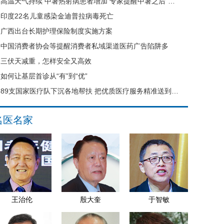
高温天气持续 中暑热射病患者增加 专家提醒中暑之后“六不要”
印度22名儿童感染金迪普拉病毒死亡
广西出台长期护理保险制度实施方案
中国消费者协会等提醒消费者私域渠道医药广告陷阱多
三伏天减重，怎样安全又高效
如何让基层首诊从“有”到“优”
89支国家医疗队下沉各地帮扶 把优质医疗服务精准送到县域基层
名医名家
王治伦
殷大奎
于智敏