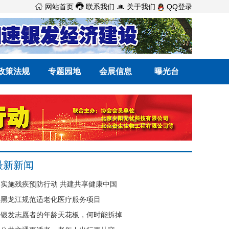



网站首页
联系我们
关于我们
QQ登录
政策法规
专题园地
会展信息
曝光台
最新新闻
实施残疾预防行动 共建共享健康中国
黑龙江规范适老化医疗服务项目
银发志愿者的年龄天花板，何时能拆掉