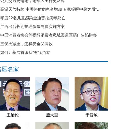
公共交通更适老，老年人出行更从容
高温天气持续 中暑热射病患者增加 专家提醒中暑之后“六不要”
印度22名儿童感染金迪普拉病毒死亡
广西出台长期护理保险制度实施方案
中国消费者协会等提醒消费者私域渠道医药广告陷阱多
三伏天减重，怎样安全又高效
如何让基层首诊从“有”到“优”
名医名家
王治伦
殷大奎
于智敏