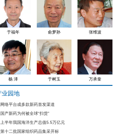
于福年
俞梦孙
张维波
杨 泽
于树玉
万承奎
产业园地
网络平台成多款新药首发渠道
国产新药为何被全球“扫货”
上半年我国海洋生产总值5.5万亿元
第十二批国家组织药品集采开标