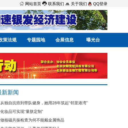



网站首页
联系我们
关于我们
QQ登录
政策法规
专题园地
会展信息
曝光台
最新新闻
从独自抗癌到带队健身，她用28年筑起“邻里港湾”
化妆品可实现“量肤定制”
做核磁共振检查为何不能戴金属饰品