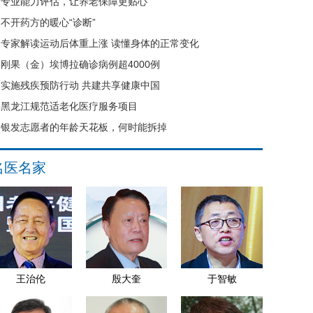
专业能力评估，让养老保障更贴心
不开药方的暖心“诊断”
专家解读运动后体重上涨 读懂身体的正常变化
刚果（金）埃博拉确诊病例超4000例
实施残疾预防行动 共建共享健康中国
黑龙江规范适老化医疗服务项目
银发志愿者的年龄天花板，何时能拆掉
名医名家
王治伦
殷大奎
于智敏