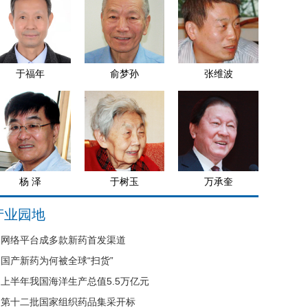
于福年
俞梦孙
张维波
杨 泽
于树玉
万承奎
产业园地
网络平台成多款新药首发渠道
国产新药为何被全球“扫货”
上半年我国海洋生产总值5.5万亿元
第十二批国家组织药品集采开标