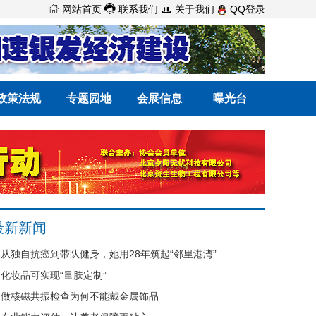



网站首页
联系我们
关于我们
QQ登录
政策法规
专题园地
会展信息
曝光台
最新新闻
从独自抗癌到带队健身，她用28年筑起“邻里港湾”
化妆品可实现“量肤定制”
做核磁共振检查为何不能戴金属饰品