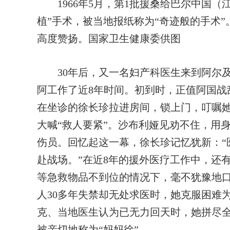
1966年5月，第1批援桑给巴尔中国（
植”手术，被当地报纸称为“奇迹般的手术
高度赞扬。国家卫生健康委供图
30年后，又一名妇产科医生来到阿尔及
阿工作了近8年时间。初到时，正值阿国战
在坐诊的徐长珍拉进房间，锁上门，叮嘱
大喊“救人要紧”。沙布利娅见劝不住，用
伤员。回忆起这一幕，徐长珍记忆犹新：“
赴战场。”在近8年的援外医疗工作中，还
等急救物品不到位的情况下，毫不犹豫地口
人30多年失禁却无处求医时，她克服困难
克、当地医生认为已无力回天时，她拼尽
被亲切地称为“妈妈徐”。