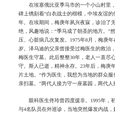
在埃塞俄比亚季马市的一个小山村里，泽
碑上镌刻着“白衣战士的楷模，中埃友谊的
年。在埃期间，梅庚年夙兴夜寐，诊治了
绝，风趣地说：“季马成了朝圣的地方。”
压、心脏病几次复发。1975年8月，梅庚
岁。泽乌迪的父亲曾接受过梅医生的救治
梅医生守墓。此后整整30年，老人一直尽
守。斯人已逝，精神永存。23年后，梅庚
片土地。“作为医生，我想为当地的群众服
亲扫墓。”两代人接力守一座墓园，两代人
眼科医生佟玲曾四度援非。1995年，
与4名队员在外巡诊，当地突然爆发内战，