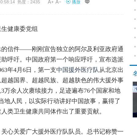


:58:14 热度：2435
播放
卫生健康委党组
殊的信件——刚刚宣告独立的阿尔及利亚政府通
援助呼吁。中国政府第一个响应呼吁，宣布选派
63年4月6日，第一支
中国援外医疗队
从北京出
队
超越国界、超越民族、超越肤色的伟大援外事
队
3万余人次赓续接力，足迹遍布76个国家和地
当地人民，以实际行动讲好中国故事，赢得了
建人类卫生健康共同体作出了重要贡献。
关心关爱广大援外医疗队队员。总书记称赞一