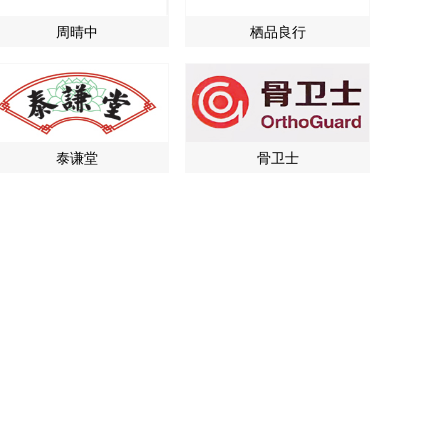
周晴中
栖品良行
泰谦堂
骨卫士