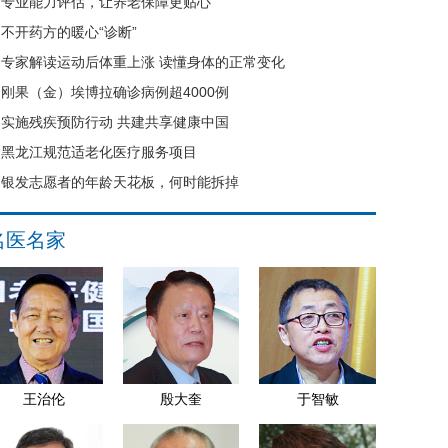
专业能力评估，让养老保障更贴心
不开药方的暖心“诊断”
专家解读运动后体重上涨 读懂身体的正常变化
刚果（金）埃博拉确诊病例超4000例
实施残疾预防行动 共建共享健康中国
黑龙江规范适老化医疗服务项目
银发志愿者的年龄天花板，何时能拆掉
名医名家
王治伦
殷大奎
于智敏