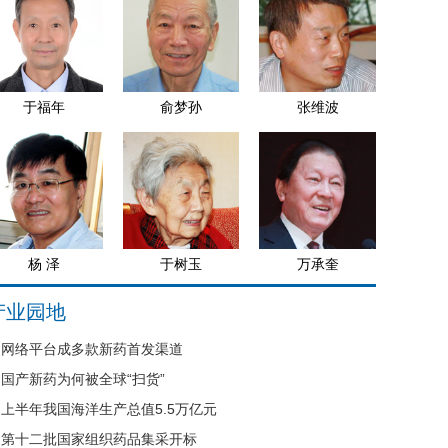
于福年
俞梦孙
张维波
杨 泽
于树玉
万承奎
产业园地
网络平台成多款新药首发渠道
国产新药为何被全球“扫货”
上半年我国海洋生产总值5.5万亿元
第十二批国家组织药品集采开标