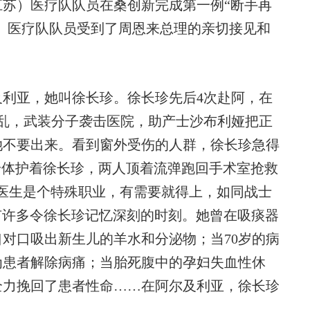
江苏）医疗队队员在桑创新完成第一例“断手再
”。医疗队队员受到了周恩来总理的亲切接见和
利亚，她叫徐长珍。徐长珍先后4次赴阿，在
乱，武装分子袭击医院，助产士沙布利娅把正
她不要出来。看到窗外受伤的人群，徐长珍急得
身体护着徐长珍，两人顶着流弹跑回手术室抢救
医生是个特殊职业，有需要就得上，如同战士
有许多令徐长珍记忆深刻的时刻。她曾在吸痰器
对口吸出新生儿的羊水和分泌物；当70岁的病
为患者解除病痛；当胎死腹中的孕妇失血性休
全力挽回了患者性命……在阿尔及利亚，徐长珍