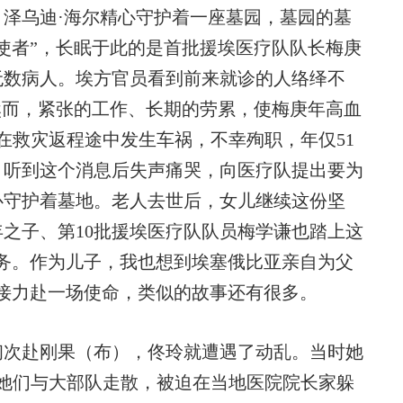
乌迪·海尔精心守护着一座墓园，墓园的墓
使者”，长眠于此的是首批援埃医疗队队长梅庚
无数病人。埃方官员看到前来就诊的人络绎不
然而，紧张的工作、长期的劳累，使梅庚年高血
年在救灾返程途中发生车祸，不幸殉职，年仅51
，听到这个消息后失声痛哭，向医疗队提出要为
心守护着墓地。老人去世后，女儿继续这份坚
年之子、第10批援埃医疗队队员梅学谦也踏上这
务。作为儿子，我也想到埃塞俄比亚亲自为父
接力赴一场使命，类似的故事还有很多。
初次赴刚果（布），佟玲就遭遇了动乱。当时她
她们与大部队走散，被迫在当地医院院长家躲