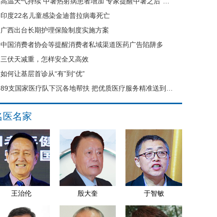
高温天气持续 中暑热射病患者增加 专家提醒中暑之后“六不要”
印度22名儿童感染金迪普拉病毒死亡
广西出台长期护理保险制度实施方案
中国消费者协会等提醒消费者私域渠道医药广告陷阱多
三伏天减重，怎样安全又高效
如何让基层首诊从“有”到“优”
89支国家医疗队下沉各地帮扶 把优质医疗服务精准送到县域基层
名医名家
王治伦
殷大奎
于智敏