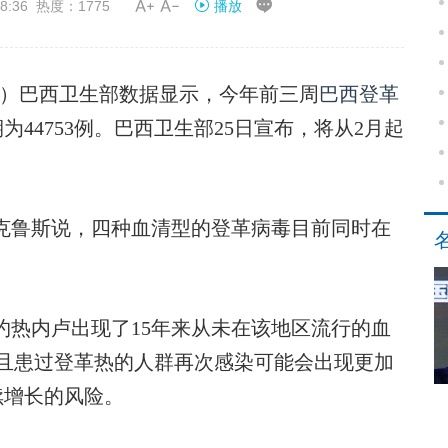


8:36 热度：1775
播放
穗）巴西卫生部数据显示，今年前三周
巴西登革
为44753例。巴西卫生部25日宣布，将从2月起
鲁斯说，四种血清型的登革病毒目前同时在
。
热内卢出现了15年来从未在该地区流行的血
且患过登革热的人群再次感染可能会出现更加
续增长的风险。