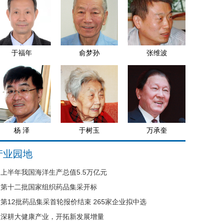
于福年
俞梦孙
张维波
杨 泽
于树玉
万承奎
产业园地
上半年我国海洋生产总值5.5万亿元
第十二批国家组织药品集采开标
第12批药品集采首轮报价结束 265家企业拟中选
深耕大健康产业，开拓新发展增量