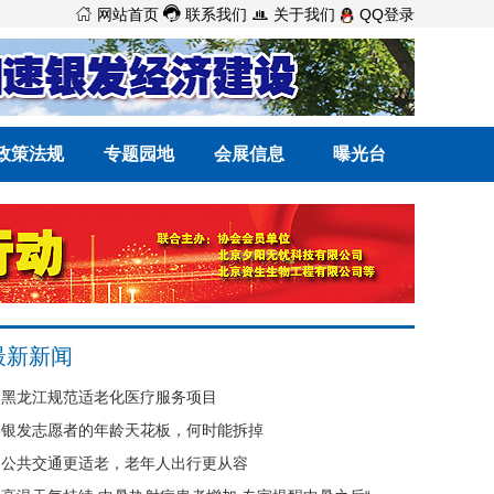



网站首页
联系我们
关于我们
QQ登录
政策法规
专题园地
会展信息
曝光台
最新新闻
黑龙江规范适老化医疗服务项目
银发志愿者的年龄天花板，何时能拆掉
公共交通更适老，老年人出行更从容