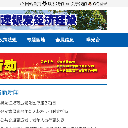



网站首页
联系我们
关于我们
QQ登录
政策法规
专题园地
会展信息
曝光台
最新新闻
黑龙江规范适老化医疗服务项目
银发志愿者的年龄天花板，何时能拆掉
公共交通更适老，老年人出行更从容