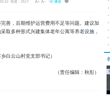


20:42 热度：2517
播放
完善，后期维护运营费用不足等问题。建议加
地采取多种形式兴建集体老年公寓等
养老设施
，
。
乡白云山村党支部书记）
（责任编辑：秋彤）