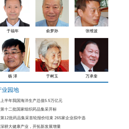
于福年
俞梦孙
张维波
杨 泽
于树玉
万承奎
产业园地
上半年我国海洋生产总值5.5万亿元
第十二批国家组织药品集采开标
第12批药品集采首轮报价结束 265家企业拟中选
深耕大健康产业，开拓新发展增量