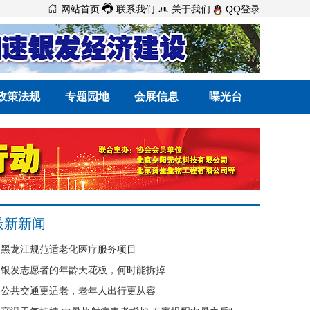



网站首页
联系我们
关于我们
QQ登录
政策法规
专题园地
会展信息
曝光台
最新新闻
黑龙江规范适老化医疗服务项目
银发志愿者的年龄天花板，何时能拆掉
公共交通更适老，老年人出行更从容