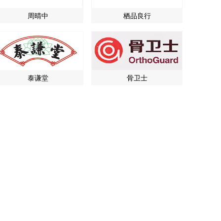
周晴中
栖品良行
泰谦堂
骨卫士