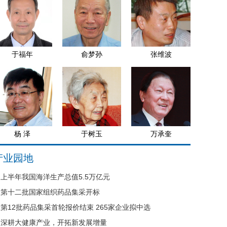
于福年
俞梦孙
张维波
杨 泽
于树玉
万承奎
产业园地
上半年我国海洋生产总值5.5万亿元
第十二批国家组织药品集采开标
第12批药品集采首轮报价结束 265家企业拟中选
深耕大健康产业，开拓新发展增量