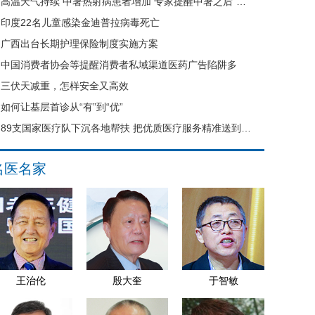
高温天气持续 中暑热射病患者增加 专家提醒中暑之后“六不要”
印度22名儿童感染金迪普拉病毒死亡
广西出台长期护理保险制度实施方案
中国消费者协会等提醒消费者私域渠道医药广告陷阱多
三伏天减重，怎样安全又高效
如何让基层首诊从“有”到“优”
89支国家医疗队下沉各地帮扶 把优质医疗服务精准送到县域基层
名医名家
王治伦
殷大奎
于智敏