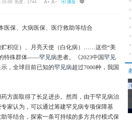


15:00 热度：1744
播放
本医保、大病医保、医疗救助等结合
积症）、月亮天使（白化病）……这些“美
的特殊群体——
罕见病
患者。《2023中国
罕见
显示，全球目前已知的
罕见病
超过7000种，我国
用药方面取得了长足进步。然而，由于罕见病治
些专家认为，可以通过筹建罕见病专项保障基
救助等结合，探索一条可持续的多方共付模式保