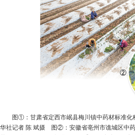
图①：甘肃省定西市岷县梅川镇中药材标准化种
华社记者 陈 斌摄
图②：安徽省亳州市谯城区中药