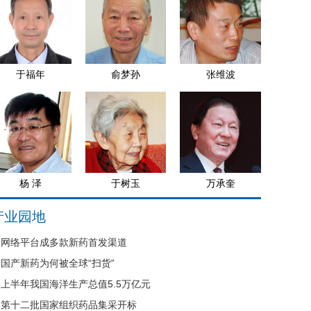
于福年
俞梦孙
张维波
杨 泽
于树玉
万承奎
产业园地
网络平台成多款新药首发渠道
国产新药为何被全球“扫货”
上半年我国海洋生产总值5.5万亿元
第十二批国家组织药品集采开标