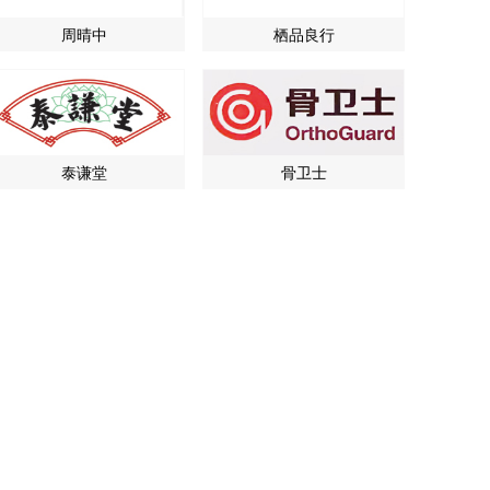
周晴中
栖品良行
泰谦堂
骨卫士