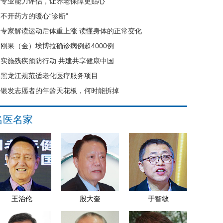
专业能力评估，让养老保障更贴心
不开药方的暖心“诊断”
专家解读运动后体重上涨 读懂身体的正常变化
刚果（金）埃博拉确诊病例超4000例
实施残疾预防行动 共建共享健康中国
黑龙江规范适老化医疗服务项目
银发志愿者的年龄天花板，何时能拆掉
名医名家
王治伦
殷大奎
于智敏