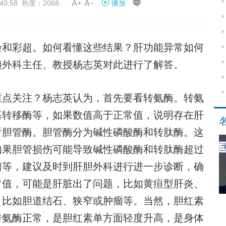


40:58 热度：2068
播放
和彩超。如何看懂这些结果？肝功能异常如何
胰外科主任、教授杨志英对此进行了解答。
点关注？杨志英认为，首先要看转氨酶。转氨
基转移酶等，如果数值高于正常值，说明存在肝
看胆管酶。胆管酶分为碱性磷酸酶和转肽酶。这
如果胆管损伤可能导致碱性磷酸酶和转肽酶超过
瘤等，建议及时到肝胆外科进行进一步诊断，确
常值，可能是肝脏出了问题，比如黄疸型肝炎、
，比如胆道结石、狭窄或肿瘤等。当然，胆红素
转氨酶正常，是胆红素单方面轻度升高，是身体