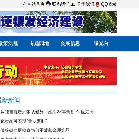



网站首页
联系我们
关于我们
QQ登录
政策法规
专题园地
会展信息
曝光台
最新新闻
从独自抗癌到带队健身，她用28年筑起“邻里港湾”
化妆品可实现“量肤定制”
做核磁共振检查为何不能戴金属饰品