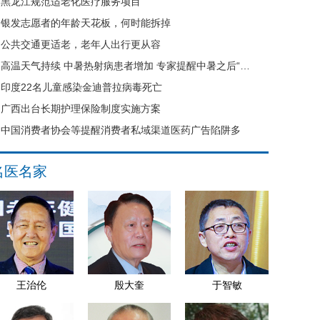
黑龙江规范适老化医疗服务项目
银发志愿者的年龄天花板，何时能拆掉
公共交通更适老，老年人出行更从容
高温天气持续 中暑热射病患者增加 专家提醒中暑之后“六不要”
印度22名儿童感染金迪普拉病毒死亡
广西出台长期护理保险制度实施方案
中国消费者协会等提醒消费者私域渠道医药广告陷阱多
名医名家
王治伦
殷大奎
于智敏