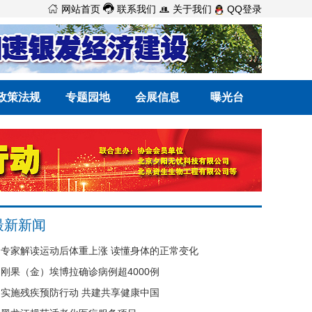



网站首页
联系我们
关于我们
QQ登录
政策法规
专题园地
会展信息
曝光台
最新新闻
专家解读运动后体重上涨 读懂身体的正常变化
刚果（金）埃博拉确诊病例超4000例
实施残疾预防行动 共建共享健康中国