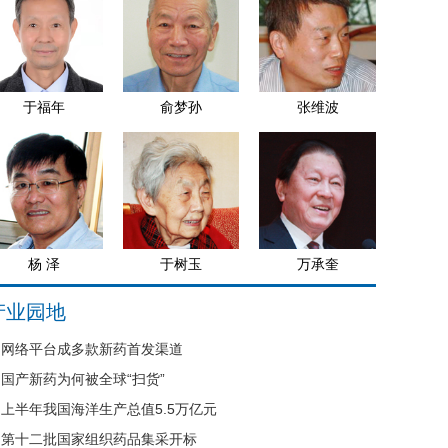
于福年
俞梦孙
张维波
杨 泽
于树玉
万承奎
产业园地
网络平台成多款新药首发渠道
国产新药为何被全球“扫货”
上半年我国海洋生产总值5.5万亿元
第十二批国家组织药品集采开标