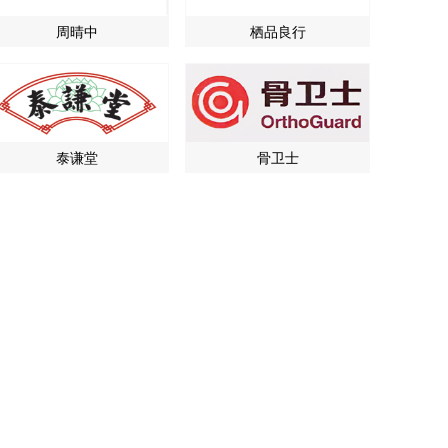
周晴中
栖品良行
泰谦堂
骨卫士