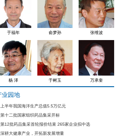
于福年
俞梦孙
张维波
杨 泽
于树玉
万承奎
产业园地
上半年我国海洋生产总值5.5万亿元
第十二批国家组织药品集采开标
第12批药品集采首轮报价结束 265家企业拟中选
深耕大健康产业，开拓新发展增量