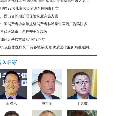
高温天气持续 中暑热射病患者增加 专家提醒中暑之后“六不要”
印度22名儿童感染金迪普拉病毒死亡
广西出台长期护理保险制度实施方案
中国消费者协会等提醒消费者私域渠道医药广告陷阱多
三伏天减重，怎样安全又高效
如何让基层首诊从“有”到“优”
89支国家医疗队下沉各地帮扶 把优质医疗服务精准送到县域基层
名医名家
王治伦
殷大奎
于智敏