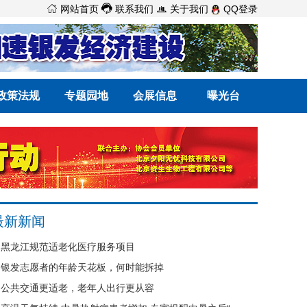



网站首页
联系我们
关于我们
QQ登录
政策法规
专题园地
会展信息
曝光台
最新新闻
黑龙江规范适老化医疗服务项目
银发志愿者的年龄天花板，何时能拆掉
公共交通更适老，老年人出行更从容