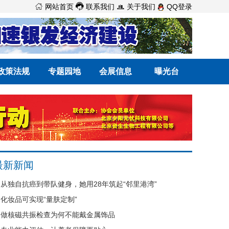



网站首页
联系我们
关于我们
QQ登录
政策法规
专题园地
会展信息
曝光台
最新新闻
从独自抗癌到带队健身，她用28年筑起“邻里港湾”
化妆品可实现“量肤定制”
做核磁共振检查为何不能戴金属饰品