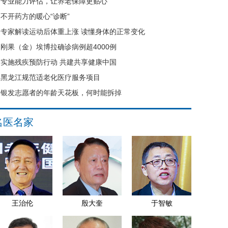
专业能力评估，让养老保障更贴心
不开药方的暖心“诊断”
专家解读运动后体重上涨 读懂身体的正常变化
刚果（金）埃博拉确诊病例超4000例
实施残疾预防行动 共建共享健康中国
黑龙江规范适老化医疗服务项目
银发志愿者的年龄天花板，何时能拆掉
名医名家
王治伦
殷大奎
于智敏