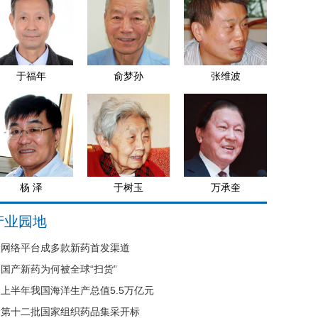
于福年
俞梦孙
张维波
杨 泽
于树玉
万承奎
产业园地
网络平台成多款新药首发渠道
国产新药为何被全球“扫货”
上半年我国海洋生产总值5.5万亿元
第十二批国家组织药品集采开标