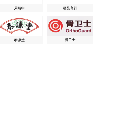
周晴中
栖品良行
泰谦堂
骨卫士