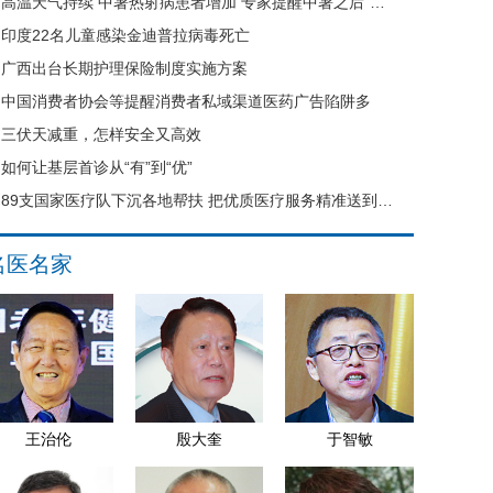
高温天气持续 中暑热射病患者增加 专家提醒中暑之后“六不要”
印度22名儿童感染金迪普拉病毒死亡
广西出台长期护理保险制度实施方案
中国消费者协会等提醒消费者私域渠道医药广告陷阱多
三伏天减重，怎样安全又高效
如何让基层首诊从“有”到“优”
89支国家医疗队下沉各地帮扶 把优质医疗服务精准送到县域基层
名医名家
王治伦
殷大奎
于智敏