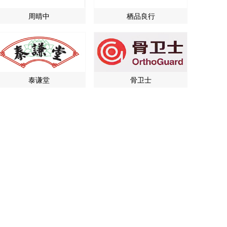
周晴中
栖品良行
泰谦堂
骨卫士