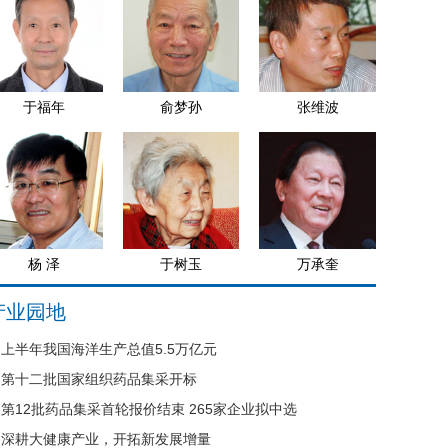
于福年
俞梦孙
张维波
杨 泽
于树玉
万承奎
产业园地
上半年我国海洋生产总值5.5万亿元
第十二批国家组织药品集采开标
第12批药品集采首轮报价结束 265家企业拟中选
深耕大健康产业，开拓新发展增量