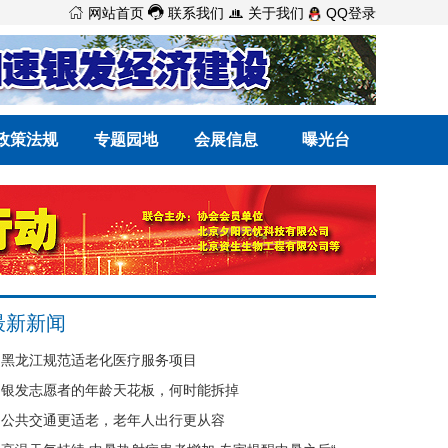



网站首页
联系我们
关于我们
QQ登录
政策法规
专题园地
会展信息
曝光台
最新新闻
黑龙江规范适老化医疗服务项目
银发志愿者的年龄天花板，何时能拆掉
公共交通更适老，老年人出行更从容