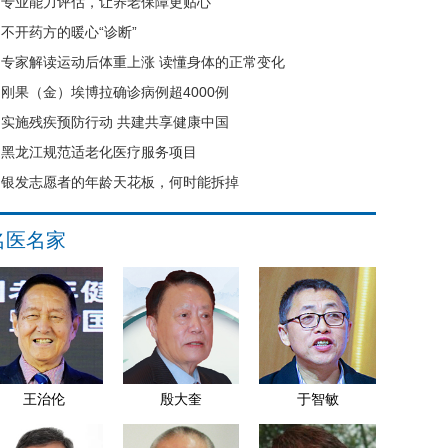
专业能力评估，让养老保障更贴心
不开药方的暖心“诊断”
专家解读运动后体重上涨 读懂身体的正常变化
刚果（金）埃博拉确诊病例超4000例
实施残疾预防行动 共建共享健康中国
黑龙江规范适老化医疗服务项目
银发志愿者的年龄天花板，何时能拆掉
名医名家
王治伦
殷大奎
于智敏