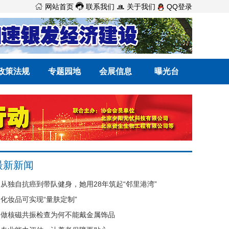



网站首页
联系我们
关于我们
QQ登录
政策法规
专题园地
会展信息
曝光台
最新新闻
从独自抗癌到带队健身，她用28年筑起“邻里港湾”
化妆品可实现“量肤定制”
做核磁共振检查为何不能戴金属饰品