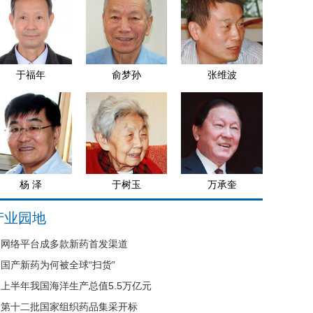
于福年
俞梦孙
张维波
杨 泽
于树玉
万承奎
产业园地
网络平台成多款新药首发渠道
国产新药为何被全球“扫货”
上半年我国海洋生产总值5.5万亿元
第十二批国家组织药品集采开标