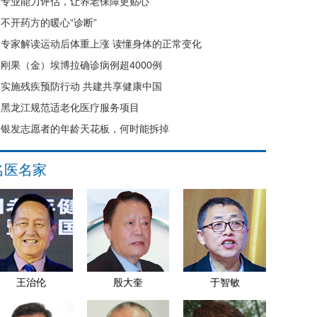
专业能力评估，让养老保障更贴心
不开药方的暖心“诊断”
专家解读运动后体重上涨 读懂身体的正常变化
刚果（金）埃博拉确诊病例超4000例
实施残疾预防行动 共建共享健康中国
黑龙江规范适老化医疗服务项目
银发志愿者的年龄天花板，何时能拆掉
名医名家
王治伦
殷大奎
于智敏