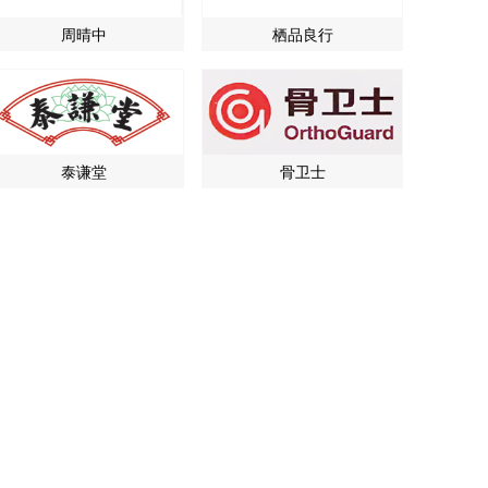
周晴中
栖品良行
泰谦堂
骨卫士