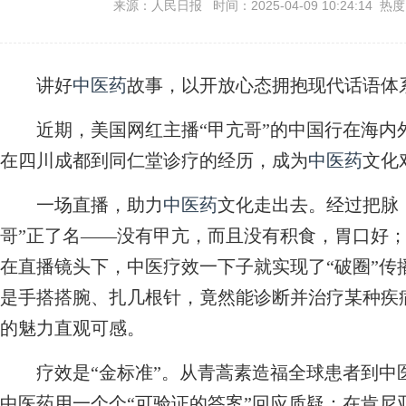
来源：人民日报 时间：2025-04-09 10:24:14 热
讲好
中医药
故事，以开放心态拥抱现代话语体
近期，美国网红主播“甲亢哥”的中国行在海内外
在四川成都到同仁堂诊疗的经历，成为
中医药
文化
一场直播，助力
中医药
文化走出去。经过把脉
哥”正了名——没有甲亢，而且没有积食，胃口好
在直播镜头下，中医疗效一下子就实现了“破圈”传
是手搭搭腕、扎几根针，竟然能诊断并治疗某种疾
的魅力直观可感。
疗效是“金标准”。从青蒿素造福全球患者到中
中医药用一个个“可验证的答案”回应质疑：在肯尼