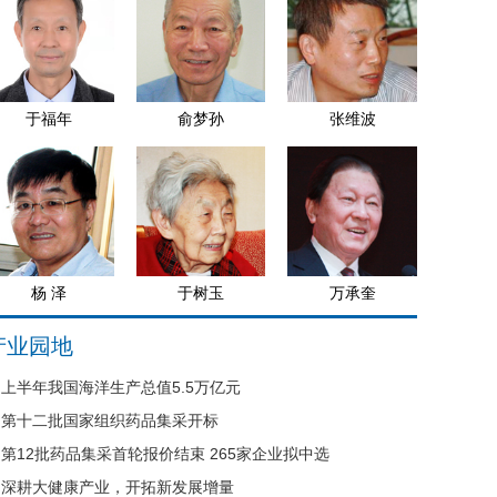
于福年
俞梦孙
张维波
杨 泽
于树玉
万承奎
产业园地
上半年我国海洋生产总值5.5万亿元
第十二批国家组织药品集采开标
第12批药品集采首轮报价结束 265家企业拟中选
深耕大健康产业，开拓新发展增量