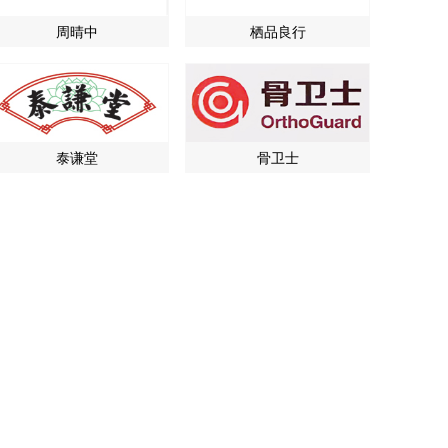
周晴中
栖品良行
泰谦堂
骨卫士