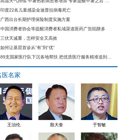
高温天气持续 中暑热射病患者增加 专家提醒中暑之后“六不要”
印度22名儿童感染金迪普拉病毒死亡
广西出台长期护理保险制度实施方案
中国消费者协会等提醒消费者私域渠道医药广告陷阱多
三伏天减重，怎样安全又高效
如何让基层首诊从“有”到“优”
89支国家医疗队下沉各地帮扶 把优质医疗服务精准送到县域基层
名医名家
王治伦
殷大奎
于智敏