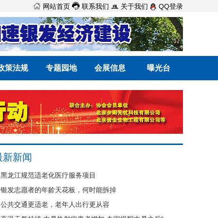



网站首页
联系我们
关于我们
QQ登录
政策法规
专题园地
会展信息
曝光台
最新新闻
黑龙江规范适老化医疗服务项目
银发志愿者的年龄天花板，何时能拆掉
公共交通更适老，老年人出行更从容