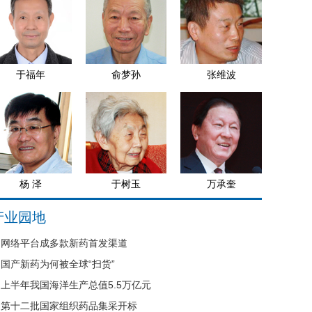
于福年
俞梦孙
张维波
杨 泽
于树玉
万承奎
产业园地
网络平台成多款新药首发渠道
国产新药为何被全球“扫货”
上半年我国海洋生产总值5.5万亿元
第十二批国家组织药品集采开标