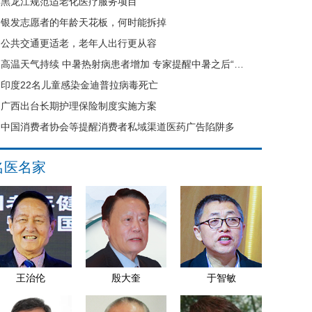
黑龙江规范适老化医疗服务项目
银发志愿者的年龄天花板，何时能拆掉
公共交通更适老，老年人出行更从容
高温天气持续 中暑热射病患者增加 专家提醒中暑之后“六不要”
印度22名儿童感染金迪普拉病毒死亡
广西出台长期护理保险制度实施方案
中国消费者协会等提醒消费者私域渠道医药广告陷阱多
名医名家
王治伦
殷大奎
于智敏