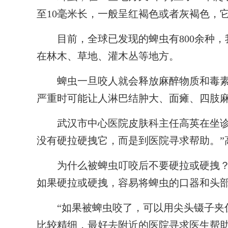
至10毫米长，一般呈红褐色或者灰褐色，
目前，全球已发现的蜱虫有800余种，我
在林木、草地、灌木丛等地方。
蜱虫一旦咬人就会释放麻醉物质和毒素
严重时可能让人淋巴结肿大、面瘫、四肢
武汉市中心医院皮肤科主任高英在坐诊过
没有硬拉硬拽它，而是到医院寻求帮助。”
为什么被蜱虫叮咬后不要硬拉或硬拽？
如果硬拉或硬拽，容易将蜱虫的口器和头
“如果被蜱虫咬了，可以用尖头镊子夹住
比较精细，最好去附近的医院寻求医生帮助