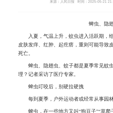
来源：人民日报 时间：2025-05-21 21:
蜱虫、隐
入夏，气温上升，蚊虫进入活跃期，给
皮肤发痒、红肿、起疙瘩，重则可能导致
死亡。
蜱虫、隐翅虫、蚊子都是夏季常见蚊虫
理？记者采访了医疗专家。
蜱虫叮咬后，别硬拉硬拽
每到夏季，户外运动者或经常从事园林
蜱虫，在一些地方又叫“狗豆子”“草爬子