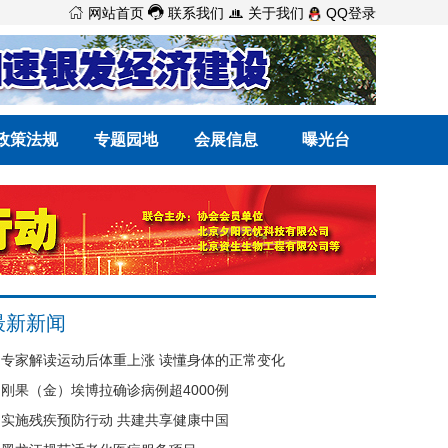



网站首页
联系我们
关于我们
QQ登录
政策法规
专题园地
会展信息
曝光台
最新新闻
专家解读运动后体重上涨 读懂身体的正常变化
刚果（金）埃博拉确诊病例超4000例
实施残疾预防行动 共建共享健康中国