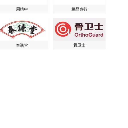
周晴中
栖品良行
泰谦堂
骨卫士