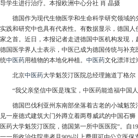
导学生进行治疗。本报欧洲中心分社 肖 晶摄
德国作为现代生物医学和生命科学研究领域的先
实践和研究中也具有代表性。有数据显示，德国人
家之首。近日，本报记者走进德国中医机构发现，
德国医学界人士表示，中医已成为德国传统与补充
统
中医药
用植物的本地化种植。
中医药
文化漂洋过
北京
中医药
大学魁茨汀医院总经理施道丁格尔
“我父亲坚信中医是瑰宝，中医药能造福中国人
德国巴伐利亚州东南部坐落着古老的小城魁茨汀
见一座德式建筑大门外蹲立着两尊威武的中国石狮
医药大学魁茨汀医院，德国第一所中医医院”。自1
一一所收治住院患者且90%以上费用可由公立医保