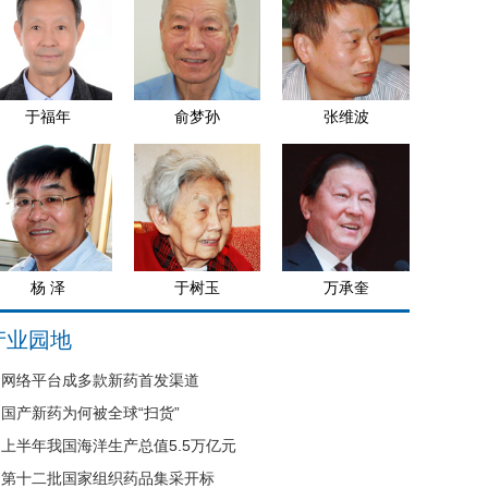
于福年
俞梦孙
张维波
杨 泽
于树玉
万承奎
产业园地
网络平台成多款新药首发渠道
国产新药为何被全球“扫货”
上半年我国海洋生产总值5.5万亿元
第十二批国家组织药品集采开标