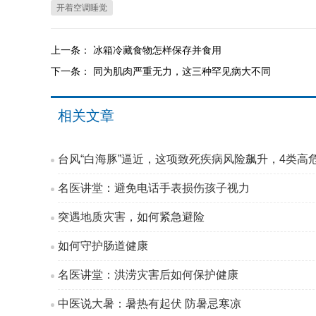
开着空调睡觉
上一条：
冰箱冷藏食物怎样保存并食用
下一条：
同为肌肉严重无力，这三种罕见病大不同
相关文章
台风“白海豚”逼近，这项致死疾病风险飙升，4类高
名医讲堂：避免电话手表损伤孩子视力
突遇地质灾害，如何紧急避险
如何守护肠道健康
名医讲堂：洪涝灾害后如何保护健康
中医说大暑：暑热有起伏 防暑忌寒凉