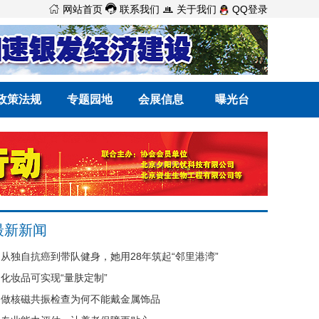



网站首页
联系我们
关于我们
QQ登录
政策法规
专题园地
会展信息
曝光台
最新新闻
从独自抗癌到带队健身，她用28年筑起“邻里港湾”
化妆品可实现“量肤定制”
做核磁共振检查为何不能戴金属饰品