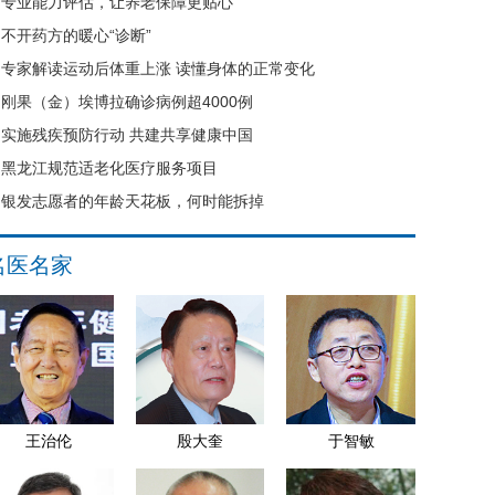
专业能力评估，让养老保障更贴心
不开药方的暖心“诊断”
专家解读运动后体重上涨 读懂身体的正常变化
刚果（金）埃博拉确诊病例超4000例
实施残疾预防行动 共建共享健康中国
黑龙江规范适老化医疗服务项目
银发志愿者的年龄天花板，何时能拆掉
名医名家
王治伦
殷大奎
于智敏