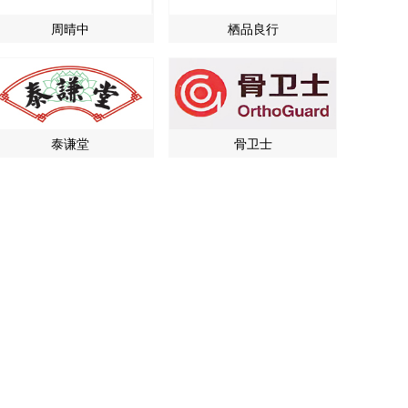
周晴中
栖品良行
泰谦堂
骨卫士