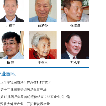
于福年
俞梦孙
张维波
杨 泽
于树玉
万承奎
产业园地
上半年我国海洋生产总值5.5万亿元
第十二批国家组织药品集采开标
第12批药品集采首轮报价结束 265家企业拟中选
深耕大健康产业，开拓新发展增量