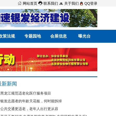



网站首页
联系我们
关于我们
QQ登录
政策法规
专题园地
会展信息
曝光台
最新新闻
黑龙江规范适老化医疗服务项目
银发志愿者的年龄天花板，何时能拆掉
公共交通更适老，老年人出行更从容