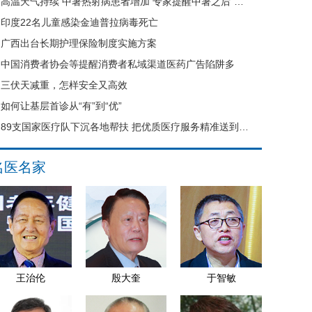
高温天气持续 中暑热射病患者增加 专家提醒中暑之后“六不要”
印度22名儿童感染金迪普拉病毒死亡
广西出台长期护理保险制度实施方案
中国消费者协会等提醒消费者私域渠道医药广告陷阱多
三伏天减重，怎样安全又高效
如何让基层首诊从“有”到“优”
89支国家医疗队下沉各地帮扶 把优质医疗服务精准送到县域基层
名医名家
王治伦
殷大奎
于智敏