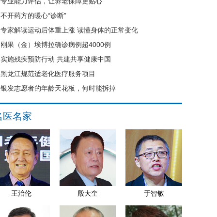
专业能力评估，让养老保障更贴心
不开药方的暖心“诊断”
专家解读运动后体重上涨 读懂身体的正常变化
刚果（金）埃博拉确诊病例超4000例
实施残疾预防行动 共建共享健康中国
黑龙江规范适老化医疗服务项目
银发志愿者的年龄天花板，何时能拆掉
名医名家
王治伦
殷大奎
于智敏