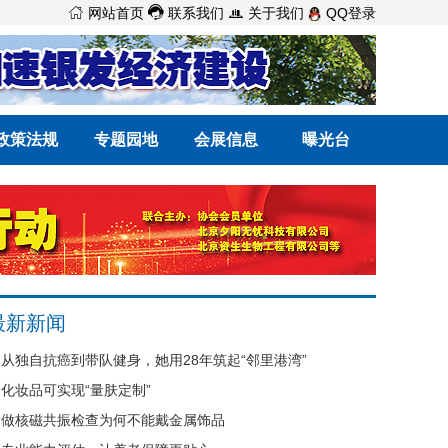



网站首页
联系我们
关于我们
QQ登录
政策法规
专题园地
会展信息
曝光台
最新新闻
从独自抗癌到带队健身，她用28年筑起“邻里港湾”
化妆品可实现“量肤定制”
做核磁共振检查为何不能戴金属饰品