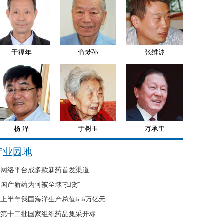
于福年
俞梦孙
张维波
杨 泽
于树玉
万承奎
产业园地
网络平台成多款新药首发渠道
国产新药为何被全球“扫货”
上半年我国海洋生产总值5.5万亿元
第十二批国家组织药品集采开标