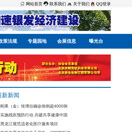



网站首页
联系我们
关于我们
QQ登录
政策法规
专题园地
会展信息
曝光台
最新新闻
刚果（金）埃博拉确诊病例超4000例
实施残疾预防行动 共建共享健康中国
黑龙江规范适老化医疗服务项目