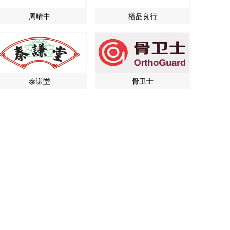
周晴中
栖品良行
泰谦堂
骨卫士