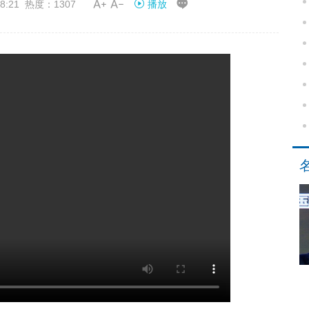


8:21 热度：1307
播放