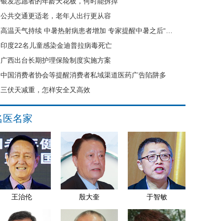
银发志愿者的年龄天花板，何时能拆掉
公共交通更适老，老年人出行更从容
高温天气持续 中暑热射病患者增加 专家提醒中暑之后“六不要”
印度22名儿童感染金迪普拉病毒死亡
广西出台长期护理保险制度实施方案
中国消费者协会等提醒消费者私域渠道医药广告陷阱多
三伏天减重，怎样安全又高效
名医名家
王治伦
殷大奎
于智敏