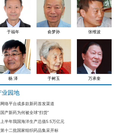
于福年
俞梦孙
张维波
杨 泽
于树玉
万承奎
产业园地
网络平台成多款新药首发渠道
国产新药为何被全球“扫货”
上半年我国海洋生产总值5.5万亿元
第十二批国家组织药品集采开标