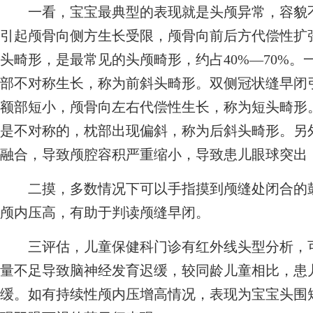
一看，宝宝最典型的表现就是头颅异常，容貌不
引起颅骨向侧方生长受限，颅骨向前后方代偿性扩
头畸形，是最常见的头颅畸形，约占40%—70%
部不对称生长，称为前斜头畸形。双侧冠状缝早闭
额部短小，颅骨向左右代偿性生长，称为短头畸形
是不对称的，枕部出现偏斜，称为后斜头畸形。另
融合，导致颅腔容积严重缩小，导致患儿眼球突出
二摸，多数情况下可以手指摸到颅缝处闭合的鼓
颅内压高，有助于判读颅缝早闭。
三评估，儿童保健科门诊有红外线头型分析，可
量不足导致脑神经发育迟缓，较同龄儿童相比，患
缓。如有持续性颅内压增高情况，表现为宝宝头围