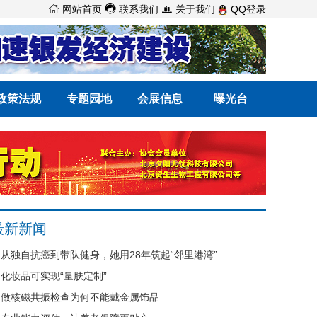



网站首页
联系我们
关于我们
QQ登录
政策法规
专题园地
会展信息
曝光台
最新新闻
从独自抗癌到带队健身，她用28年筑起“邻里港湾”
化妆品可实现“量肤定制”
做核磁共振检查为何不能戴金属饰品