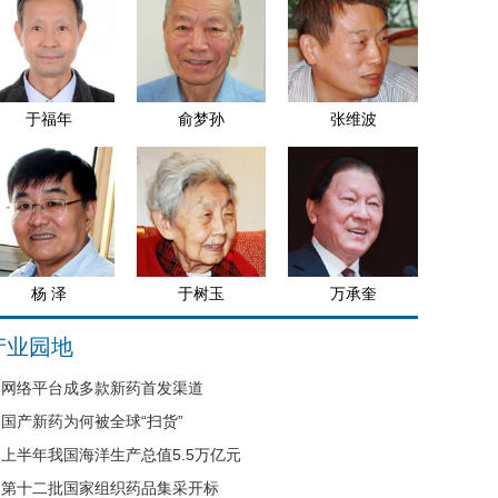
于福年
俞梦孙
张维波
杨 泽
于树玉
万承奎
产业园地
网络平台成多款新药首发渠道
国产新药为何被全球“扫货”
上半年我国海洋生产总值5.5万亿元
第十二批国家组织药品集采开标