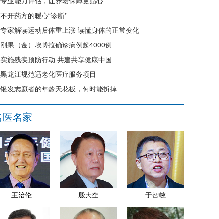
专业能力评估，让养老保障更贴心
不开药方的暖心“诊断”
专家解读运动后体重上涨 读懂身体的正常变化
刚果（金）埃博拉确诊病例超4000例
实施残疾预防行动 共建共享健康中国
黑龙江规范适老化医疗服务项目
银发志愿者的年龄天花板，何时能拆掉
名医名家
王治伦
殷大奎
于智敏