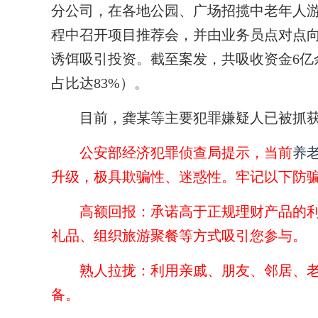
分公司，在各地公园、广场招揽中老年人游客
程中召开项目推荐会，并由业务员点对点向游
诱饵吸引投资。截至案发，共吸收资金6亿余
占比达83%）。
目前，龚某等主要犯罪嫌疑人已被抓获
公安部经济犯罪侦查局提示
，当前
养
升级，极具欺骗性、迷惑性。牢记以下防骗
高额回报：
承诺高于正规理财产品的利
礼品、组织旅游聚餐等方式吸引您参与。
熟人拉拢：
利用亲戚、朋友、邻居、老
备。