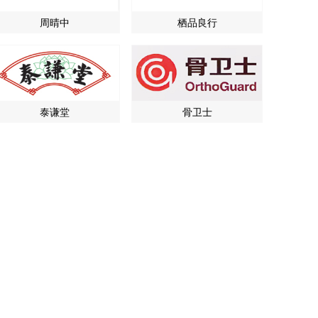
周晴中
栖品良行
泰谦堂
骨卫士