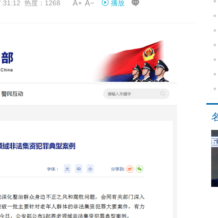


31:12 热度：1268
播放