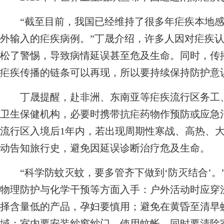
“截至目前，我国已经维持了很多年疟疾本地感
外输入的疟疾病例。”丁晟介绍，许多人因对疟疾
松了警惕，导致病情延误甚至危及生命。同时，传
疟疾传播的链条可以再现，所以要持续保持防护意
丁晟提醒，赴非洲、东南亚等疟疾流行区务工、
卫生保健机构，必要时携带抗疟药物作预防或应急
流行区入境后1年内，若出现周期性寒战、高热、
动告知旅行史，避免因延误诊断治疗危及生命。
“科学防蚊灭蚊，要多管齐下做到‘防灭结合’。
物理防护与化学干预等方面入手：户外活动时应穿
择含量低的产品，孕妇要慎用；避免在黄昏至清早
域；室内要安装纱窗纱门，使用蚊帐，同时要清除