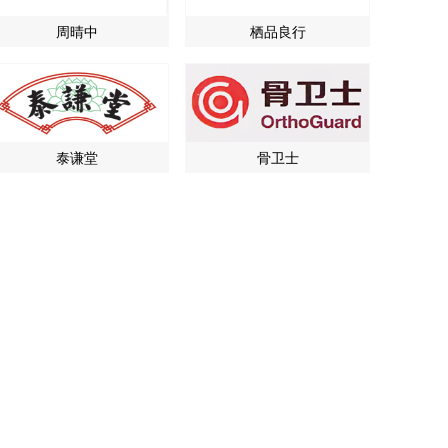
周晴中
栖品良行
泰谦堂
骨卫士