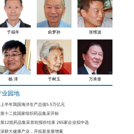
于福年
俞梦孙
张维波
杨 泽
于树玉
万承奎
产业园地
上半年我国海洋生产总值5.5万亿元
第十二批国家组织药品集采开标
第12批药品集采首轮报价结束 265家企业拟中选
深耕大健康产业，开拓新发展增量