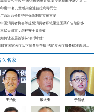
高温天气持续 中暑热射病患者增加 专家提醒中暑之后“六不要”
印度22名儿童感染金迪普拉病毒死亡
广西出台长期护理保险制度实施方案
中国消费者协会等提醒消费者私域渠道医药广告陷阱多
三伏天减重，怎样安全又高效
如何让基层首诊从“有”到“优”
89支国家医疗队下沉各地帮扶 把优质医疗服务精准送到县域基层
名医名家
王治伦
殷大奎
于智敏