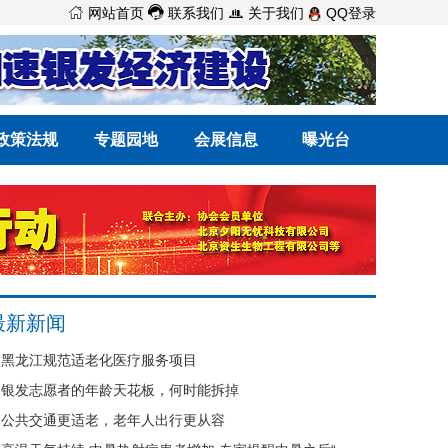



网站首页
联系我们
关于我们
QQ登录
政策法规
专题园地
会展信息
曝光台
最新新闻
黑龙江规范适老化医疗服务项目
银发志愿者的年龄天花板，何时能拆掉
公共交通更适老，老年人出行更从容