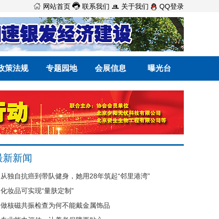



网站首页
联系我们
关于我们
QQ登录
政策法规
专题园地
会展信息
曝光台
最新新闻
从独自抗癌到带队健身，她用28年筑起“邻里港湾”
化妆品可实现“量肤定制”
做核磁共振检查为何不能戴金属饰品