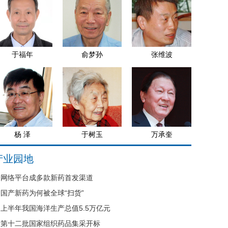
于福年
俞梦孙
张维波
杨 泽
于树玉
万承奎
产业园地
网络平台成多款新药首发渠道
国产新药为何被全球“扫货”
上半年我国海洋生产总值5.5万亿元
第十二批国家组织药品集采开标