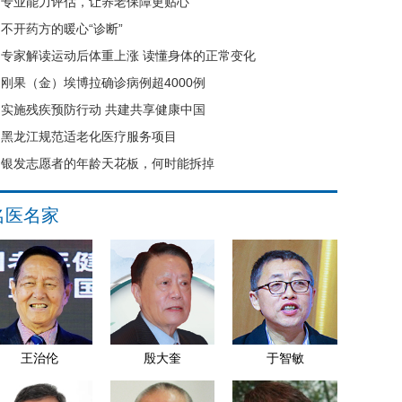
专业能力评估，让养老保障更贴心
不开药方的暖心“诊断”
专家解读运动后体重上涨 读懂身体的正常变化
刚果（金）埃博拉确诊病例超4000例
实施残疾预防行动 共建共享健康中国
黑龙江规范适老化医疗服务项目
银发志愿者的年龄天花板，何时能拆掉
名医名家
王治伦
殷大奎
于智敏