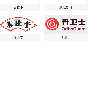
周晴中
栖品良行
泰谦堂
骨卫士