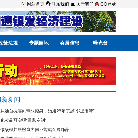



网站首页
联系我们
关于我们
QQ登录
政策法规
专题园地
会展信息
曝光台
最新新闻
从独自抗癌到带队健身，她用28年筑起“邻里港湾”
化妆品可实现“量肤定制”
做核磁共振检查为何不能戴金属饰品