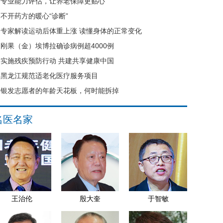
专业能力评估，让养老保障更贴心
不开药方的暖心“诊断”
专家解读运动后体重上涨 读懂身体的正常变化
刚果（金）埃博拉确诊病例超4000例
实施残疾预防行动 共建共享健康中国
黑龙江规范适老化医疗服务项目
银发志愿者的年龄天花板，何时能拆掉
名医名家
王治伦
殷大奎
于智敏