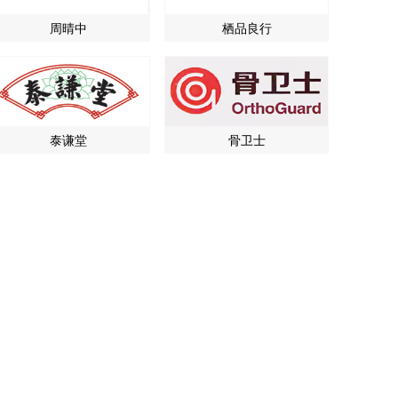
周晴中
栖品良行
泰谦堂
骨卫士