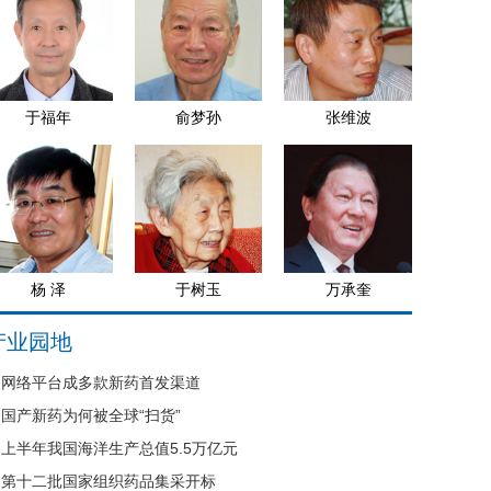
于福年
俞梦孙
张维波
杨 泽
于树玉
万承奎
产业园地
网络平台成多款新药首发渠道
国产新药为何被全球“扫货”
上半年我国海洋生产总值5.5万亿元
第十二批国家组织药品集采开标