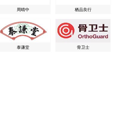
周晴中
栖品良行
泰谦堂
骨卫士