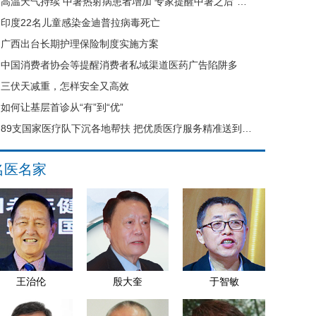
高温天气持续 中暑热射病患者增加 专家提醒中暑之后“六不要”
印度22名儿童感染金迪普拉病毒死亡
广西出台长期护理保险制度实施方案
中国消费者协会等提醒消费者私域渠道医药广告陷阱多
三伏天减重，怎样安全又高效
如何让基层首诊从“有”到“优”
89支国家医疗队下沉各地帮扶 把优质医疗服务精准送到县域基层
名医名家
王治伦
殷大奎
于智敏