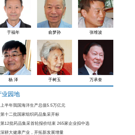
于福年
俞梦孙
张维波
杨 泽
于树玉
万承奎
产业园地
上半年我国海洋生产总值5.5万亿元
第十二批国家组织药品集采开标
第12批药品集采首轮报价结束 265家企业拟中选
深耕大健康产业，开拓新发展增量