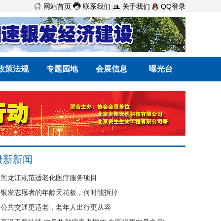



网站首页
联系我们
关于我们
QQ登录
政策法规
专题园地
会展信息
曝光台
最新新闻
黑龙江规范适老化医疗服务项目
银发志愿者的年龄天花板，何时能拆掉
公共交通更适老，老年人出行更从容