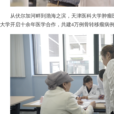
从伏尔加河畔到渤海之滨，天津医科大学肿瘤医
大学开启十余年医学合作，共建4万例骨转移瘤病