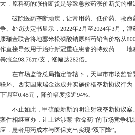
大，原料药的涨价断货是导致急救药涨价断货的根
破除医药垄断顽疾，让常用药、低价药、救命药
争。处罚决定书显示，2022年2月至2024年3月
康瑞金联合将地塞米松磷酸钠原料药销售价格从8000
作直接导致用于治疗新冠重症患者的特效药——地塞米
暴涨至98.76元/支，涨幅达282倍。
在市场监管总局指定管辖下，天津市市场监管委
联环、西安国康瑞金达成并实施价格垄断协议行为，
下调至0.45元，降价幅度接近94%。
不止如此，甲硫酸新斯的明注射液垄断协议案、
案件相继查办，让上述涉案“救命药”的市场竞争机
应，患者用药成本与医保支出实现“双下降”。