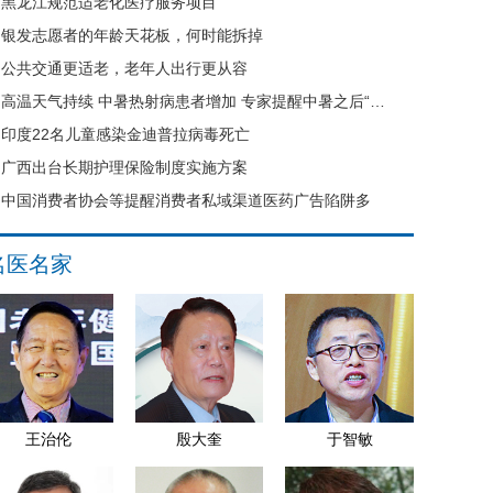
黑龙江规范适老化医疗服务项目
银发志愿者的年龄天花板，何时能拆掉
公共交通更适老，老年人出行更从容
高温天气持续 中暑热射病患者增加 专家提醒中暑之后“六不要”
印度22名儿童感染金迪普拉病毒死亡
广西出台长期护理保险制度实施方案
中国消费者协会等提醒消费者私域渠道医药广告陷阱多
名医名家
王治伦
殷大奎
于智敏