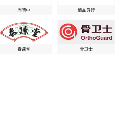
周晴中
栖品良行
泰谦堂
骨卫士