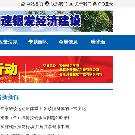



网站首页
联系我们
关于我们
QQ登录
政策法规
专题园地
会展信息
曝光台
最新新闻
专家解读运动后体重上涨 读懂身体的正常变化
刚果（金）埃博拉确诊病例超4000例
实施残疾预防行动 共建共享健康中国