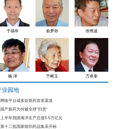
于福年
俞梦孙
张维波
杨 泽
于树玉
万承奎
产业园地
网络平台成多款新药首发渠道
国产新药为何被全球“扫货”
上半年我国海洋生产总值5.5万亿元
第十二批国家组织药品集采开标