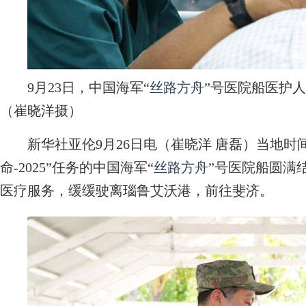
9月23日，中国海军“
丝路方舟
”号医院船医护
（崔晓洋摄）
新华社亚伦9月26日电（崔晓洋 唐磊）当地时间9
命-2025”任务的中国海军“
丝路方舟
”号医院船圆满
医疗服务，缓缓驶离瑙鲁艾沃港，前往斐济。