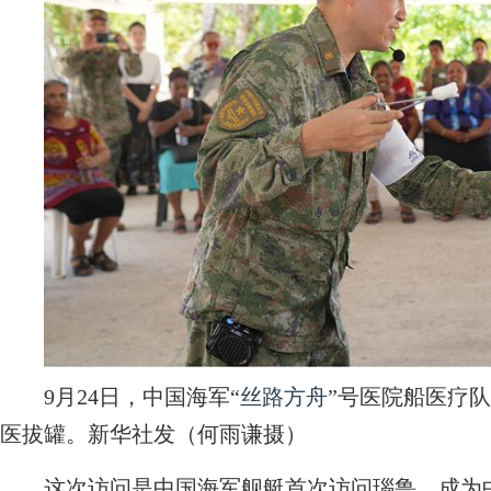
9月24日，中国海军“
丝路方舟
”号医院船医疗
医拔罐。新华社发（何雨谦摄）
这次访问是中国海军舰艇首次访问瑙鲁，成为中