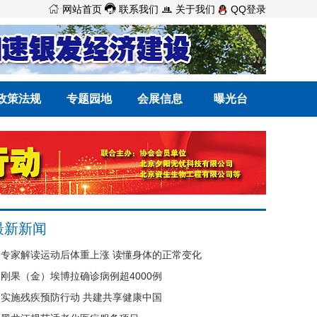



网站首页
联系我们
关于我们
QQ登录
政策法规
专题园地
会展信息
曝光台
最新新闻
专家解读运动后体重上涨 读懂身体的正常变化
刚果（金）埃博拉确诊病例超4000例
实施残疾预防行动 共建共享健康中国