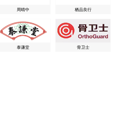
周晴中
栖品良行
泰谦堂
骨卫士