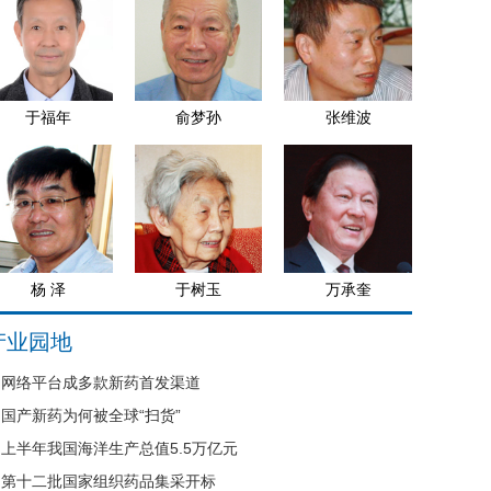
于福年
俞梦孙
张维波
杨 泽
于树玉
万承奎
产业园地
网络平台成多款新药首发渠道
国产新药为何被全球“扫货”
上半年我国海洋生产总值5.5万亿元
第十二批国家组织药品集采开标