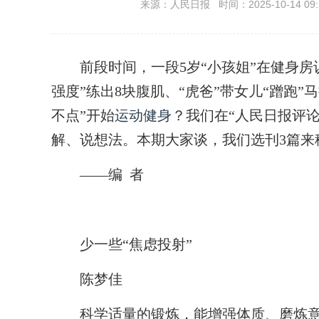
来源：人民日报 时间：2025-10-14 09:
前段时间，一段5岁“小孩姐”在健身房认
强度”练出8块腹肌、“虎爸”带女儿“蹭跑
不点”开始
运动健身
？我们在“人民日报评
解、说想法。本期大家谈，我们选刊3篇来
——编 者
少一些“焦虑投射”
陈梦佳
科学适量的锻炼，能增强体质、磨炼意