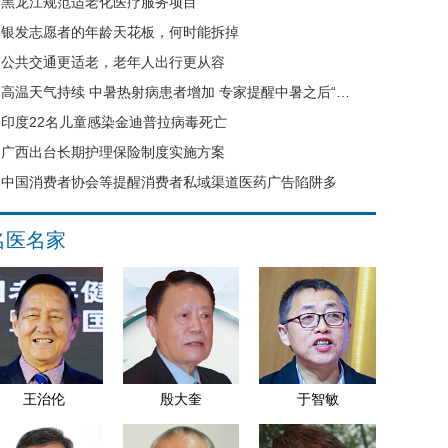
黑龙江规范适老化医疗服务项目
银发志愿者的年龄天花板，何时能拆掉
公共交通更适老，老年人出行更从容
高温天气持续 中暑热射病患者增加 专家提醒中暑之后“六不要”
印度22名儿童感染金迪普拉病毒死亡
广西出台长期护理保险制度实施方案
中国消费者协会等提醒消费者私域渠道医药广告陷阱多
名医名家
王治伦
殷大奎
于智敏