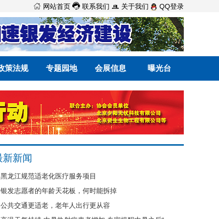



网站首页
联系我们
关于我们
QQ登录
政策法规
专题园地
会展信息
曝光台
最新新闻
黑龙江规范适老化医疗服务项目
银发志愿者的年龄天花板，何时能拆掉
公共交通更适老，老年人出行更从容