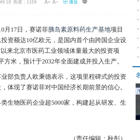


49:18 热度：1159
播放
0月17日，赛诺菲
胰岛素原料药
生产基地
项目
总投资额达10亿欧元，是国内首个由跨国企业设
”以来北京市医药工业领域体量最大的投资项
方米，预计于2032年全面建成并投入生产。
业部负责人欧秉德表示，这项里程碑式的投资
位，体现了赛诺菲对中国经济长期前景的信心。
生物医药企业超5000家，构建起从研发、生
（责任编辑：秋彤）