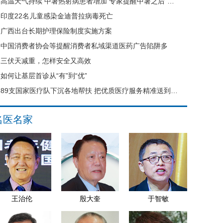
高温天气持续 中暑热射病患者增加 专家提醒中暑之后“六不要”
印度22名儿童感染金迪普拉病毒死亡
广西出台长期护理保险制度实施方案
中国消费者协会等提醒消费者私域渠道医药广告陷阱多
三伏天减重，怎样安全又高效
如何让基层首诊从“有”到“优”
89支国家医疗队下沉各地帮扶 把优质医疗服务精准送到县域基层
名医名家
王治伦
殷大奎
于智敏