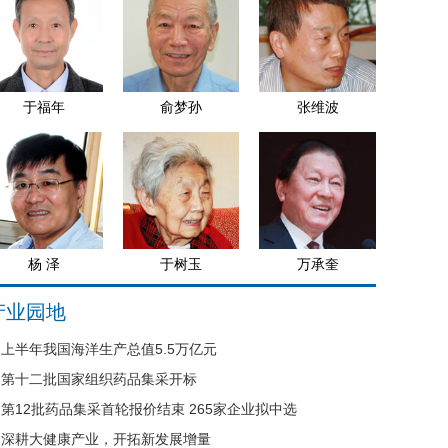
于福年
俞梦孙
张维波
杨 泽
于树玉
万承奎
产业园地
上半年我国海洋生产总值5.5万亿元
第十二批国家组织药品集采开标
第12批药品集采首轮报价结束 265家企业拟中选
深耕大健康产业，开拓新发展增量