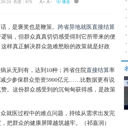


26:24 热度：876
播放
话，是褒奖也是鞭策。
跨省异地就医
直接结算
行逻辑，但群众真真切切感受得到它所带来的便
，这样真正解决群众急难愁盼的政策就是好政
病从无到有，达到10种；跨省住院
直接结算
率
减少参保群众垫资5900亿元……比数据更有说
点赞。这份群众感受到的沉甸甸获得感，是政策
众就医过程中的难点问题，持续从需求出发完
度，把群众的健康屏障越筑越牢。（祁嘉润）