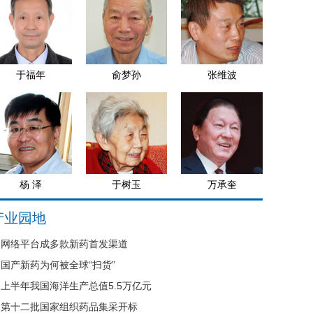
于福年
俞梦孙
张维波
杨 泽
于树玉
万承奎
产业园地
网络平台成多款新药首发渠道
国产新药为何被全球“扫货”
上半年我国海洋生产总值5.5万亿元
第十二批国家组织药品集采开标