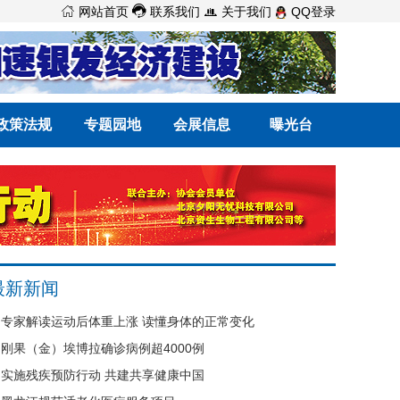



网站首页
联系我们
关于我们
QQ登录
政策法规
专题园地
会展信息
曝光台
最新新闻
专家解读运动后体重上涨 读懂身体的正常变化
刚果（金）埃博拉确诊病例超4000例
实施残疾预防行动 共建共享健康中国