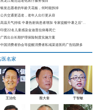
黑龙江规范适老化医疗服务项目
银发志愿者的年龄天花板，何时能拆掉
公共交通更适老，老年人出行更从容
高温天气持续 中暑热射病患者增加 专家提醒中暑之后“六不要”
印度22名儿童感染金迪普拉病毒死亡
广西出台长期护理保险制度实施方案
中国消费者协会等提醒消费者私域渠道医药广告陷阱多
名医名家
王治伦
殷大奎
于智敏