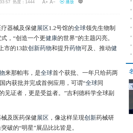


33:57 热度：1444
播放
医疗器械及保健
展区
1.2号馆的
全球
领先生物制
式，“创造一个更
健康
的世界”的主题闪亮。
上市的13款
创新
药物
和提升
药物
可及、推动
健
物
来那帕韦，是
全球
首个获批、一年只给药两
在国内获批并完成首例应用，可谓“
全球
同
’的见证者，更是受益者。”吉利德科学全球副
械及医药保健
展区
，像这样呈现
创新
药械研
突破的“明星”展品比比皆是。