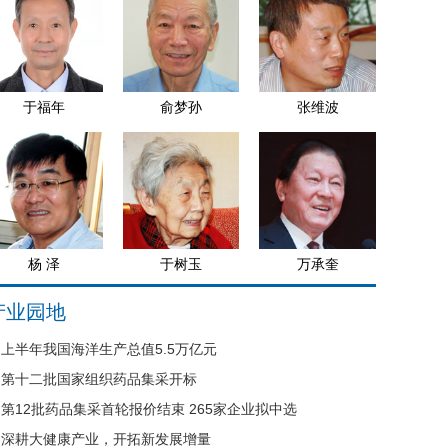
于福年
俞梦孙
张维波
杨 泽
于树玉
万承奎
产业园地
上半年我国海洋生产总值5.5万亿元
第十二批国家组织药品集采开标
第12批药品集采首轮报价结束 265家企业拟中选
深耕大健康产业，开拓新发展增量