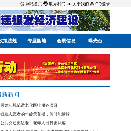



网站首页
联系我们
关于我们
QQ登录
政策法规
专题园地
会展信息
曝光台
最新新闻
黑龙江规范适老化医疗服务项目
银发志愿者的年龄天花板，何时能拆掉
公共交通更适老，老年人出行更从容