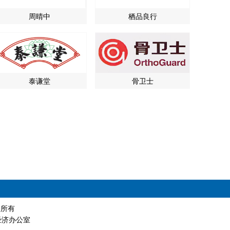
周晴中
栖品良行
泰谦堂
骨卫士
版权所有
经济办公室