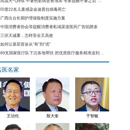
高温天气持续 中暑热射病患者增加 专家提醒中暑之后“六不要”
印度22名儿童感染金迪普拉病毒死亡
广西出台长期护理保险制度实施方案
中国消费者协会等提醒消费者私域渠道医药广告陷阱多
三伏天减重，怎样安全又高效
如何让基层首诊从“有”到“优”
89支国家医疗队下沉各地帮扶 把优质医疗服务精准送到县域基层
名医名家
王治伦
殷大奎
于智敏