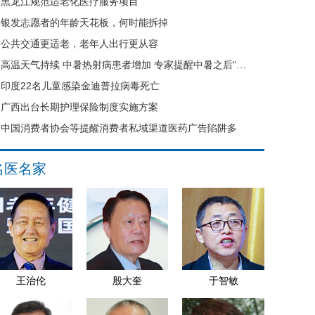
黑龙江规范适老化医疗服务项目
银发志愿者的年龄天花板，何时能拆掉
公共交通更适老，老年人出行更从容
高温天气持续 中暑热射病患者增加 专家提醒中暑之后“六不要”
印度22名儿童感染金迪普拉病毒死亡
广西出台长期护理保险制度实施方案
中国消费者协会等提醒消费者私域渠道医药广告陷阱多
名医名家
王治伦
殷大奎
于智敏