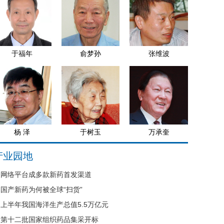
于福年
俞梦孙
张维波
杨 泽
于树玉
万承奎
产业园地
网络平台成多款新药首发渠道
国产新药为何被全球“扫货”
上半年我国海洋生产总值5.5万亿元
第十二批国家组织药品集采开标