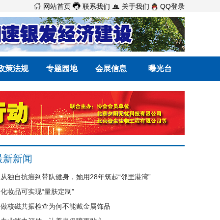



网站首页
联系我们
关于我们
QQ登录
政策法规
专题园地
会展信息
曝光台
最新新闻
从独自抗癌到带队健身，她用28年筑起“邻里港湾”
化妆品可实现“量肤定制”
做核磁共振检查为何不能戴金属饰品