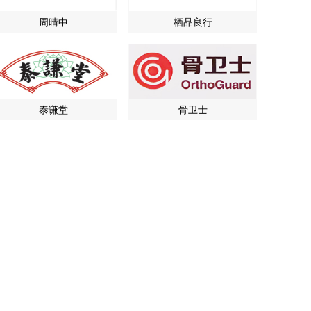
周晴中
栖品良行
泰谦堂
骨卫士