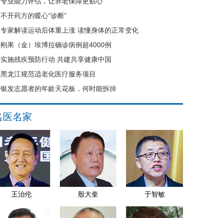
专业能力评估，让养老保障更贴心
不开药方的暖心“诊断”
专家解读运动后体重上涨 读懂身体的正常变化
刚果（金）埃博拉确诊病例超4000例
实施残疾预防行动 共建共享健康中国
黑龙江规范适老化医疗服务项目
银发志愿者的年龄天花板，何时能拆掉
名医名家
王治伦
殷大奎
于智敏