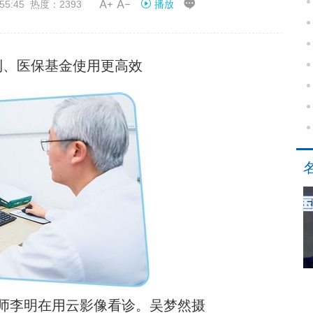


55:45 热度：2393
播放
利、医保基金使用更高效
师李明在用云影像看诊。吴梦然摄