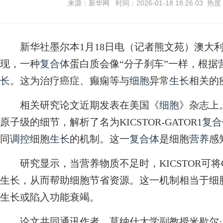
来源：新华网 时间：2026-01-18 18:26:03 热度
新华社墨尔本1月18日电（记者熊文苑）澳大利
现，一种
复合体
蛋白质会像“分子刹车”一样，根据
长
。这为治疗癌症、癫痫等与
细胞
异常
生长
相关的
相关研究论文近期发表在美国《
细胞
》杂志上
原子级的细节，解析了名为KICSTOR-GATOR1
复合
同
调控
细胞
生长
的机制。这一
复合体
是细胞
营养
感
研究显示，当营养物质不足时，KICSTOR可将G
生长，从而帮助细胞节省资源。这一机制相当于细胞
生长或陷入功能衰竭。
论文共同通讯作者、莫纳什大学副教授米歇尔·