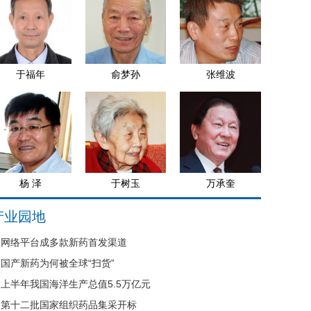
于福年
俞梦孙
张维波
杨 泽
于树玉
万承奎
产业园地
网络平台成多款新药首发渠道
国产新药为何被全球“扫货”
上半年我国海洋生产总值5.5万亿元
第十二批国家组织药品集采开标