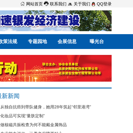



网站首页
联系我们
关于我们
QQ登录
政策法规
专题园地
会展信息
曝光台
最新新闻
从独自抗癌到带队健身，她用28年筑起“邻里港湾”
化妆品可实现“量肤定制”
做核磁共振检查为何不能戴金属饰品