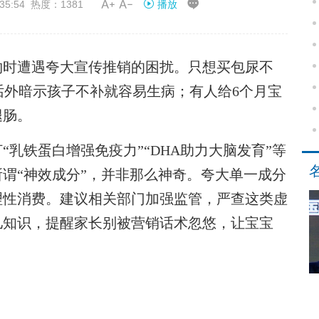


35:54 热度：1381
播放
时遭遇夸大宣传推销的困扰。只想买包尿不
话外暗示孩子不补就容易生病；有人给6个月宝
腿肠。
铁蛋白增强免疫力”“DHA助力大脑发育”等
谓“神效成分”，并非那么神奇。夸大单一成分
理性消费。建议相关部门加强监管，严查这类虚
儿知识，提醒家长别被营销话术忽悠，让宝宝