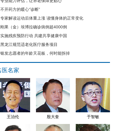
专业能力评估，让养老保障更贴心
不开药方的暖心“诊断”
专家解读运动后体重上涨 读懂身体的正常变化
刚果（金）埃博拉确诊病例超4000例
实施残疾预防行动 共建共享健康中国
黑龙江规范适老化医疗服务项目
银发志愿者的年龄天花板，何时能拆掉
名医名家
王治伦
殷大奎
于智敏