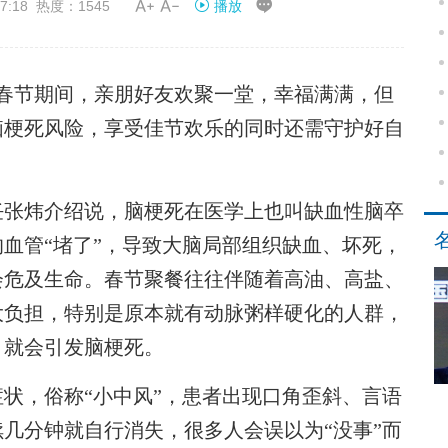


7:18 热度：1545
播放
春节期间，亲朋好友欢聚一堂，幸福满满，但
脑梗死风险，享受佳节欢乐的同时还需守护好自
张炜介绍说，脑梗死在医学上也叫缺血性脑卒
血管“堵了”，导致大脑局部组织缺血、坏死，
会危及生命。春节聚餐往往伴随着高油、高盐、
大负担，特别是原本就有动脉粥样硬化的人群，
，就会引发脑梗死。
，俗称“小中风”，患者出现口角歪斜、言语
几分钟就自行消失，很多人会误以为“没事”而