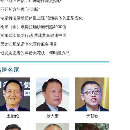
专业能力评估，让养老保障更贴心
不开药方的暖心“诊断”
专家解读运动后体重上涨 读懂身体的正常变化
刚果（金）埃博拉确诊病例超4000例
实施残疾预防行动 共建共享健康中国
黑龙江规范适老化医疗服务项目
银发志愿者的年龄天花板，何时能拆掉
名医名家
王治伦
殷大奎
于智敏