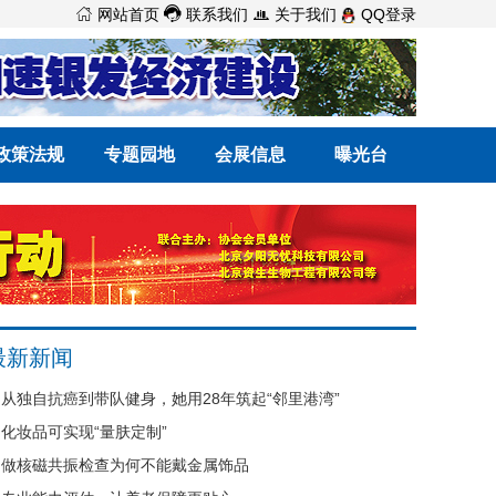



网站首页
联系我们
关于我们
QQ登录
政策法规
专题园地
会展信息
曝光台
最新新闻
从独自抗癌到带队健身，她用28年筑起“邻里港湾”
化妆品可实现“量肤定制”
做核磁共振检查为何不能戴金属饰品