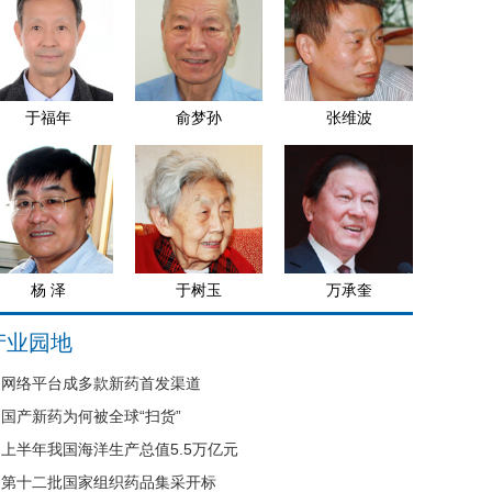
于福年
俞梦孙
张维波
杨 泽
于树玉
万承奎
产业园地
网络平台成多款新药首发渠道
国产新药为何被全球“扫货”
上半年我国海洋生产总值5.5万亿元
第十二批国家组织药品集采开标