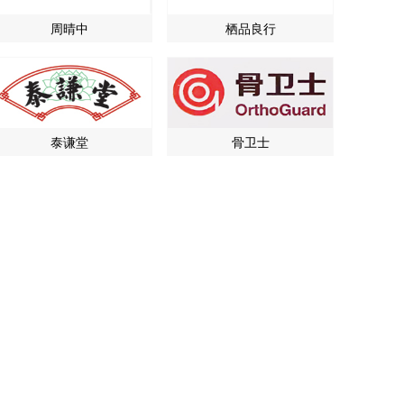
周晴中
栖品良行
泰谦堂
骨卫士