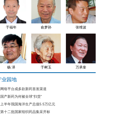
于福年
俞梦孙
张维波
杨 泽
于树玉
万承奎
产业园地
网络平台成多款新药首发渠道
国产新药为何被全球“扫货”
上半年我国海洋生产总值5.5万亿元
第十二批国家组织药品集采开标