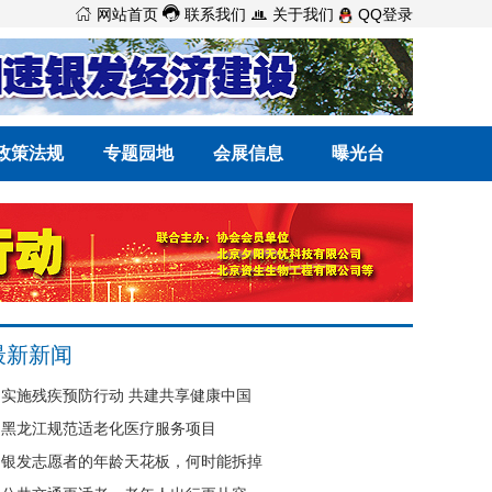



网站首页
联系我们
关于我们
QQ登录
政策法规
专题园地
会展信息
曝光台
最新新闻
实施残疾预防行动 共建共享健康中国
黑龙江规范适老化医疗服务项目
银发志愿者的年龄天花板，何时能拆掉