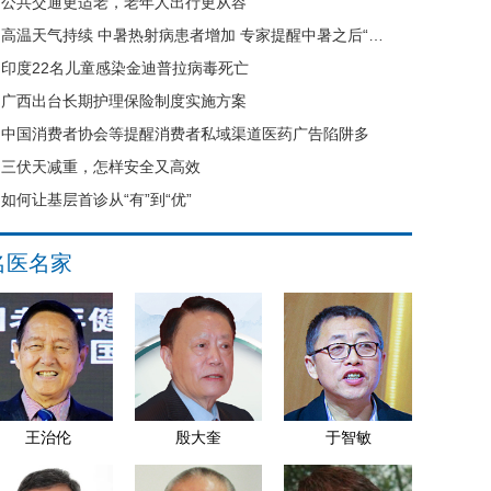
公共交通更适老，老年人出行更从容
高温天气持续 中暑热射病患者增加 专家提醒中暑之后“六不要”
印度22名儿童感染金迪普拉病毒死亡
广西出台长期护理保险制度实施方案
中国消费者协会等提醒消费者私域渠道医药广告陷阱多
三伏天减重，怎样安全又高效
如何让基层首诊从“有”到“优”
名医名家
王治伦
殷大奎
于智敏