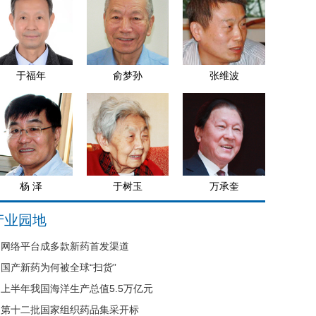
于福年
俞梦孙
张维波
杨 泽
于树玉
万承奎
产业园地
网络平台成多款新药首发渠道
国产新药为何被全球“扫货”
上半年我国海洋生产总值5.5万亿元
第十二批国家组织药品集采开标