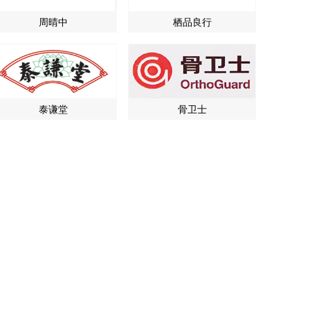
周晴中
栖品良行
泰谦堂
骨卫士