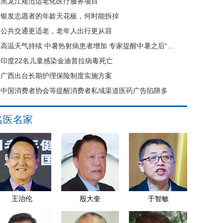
黑龙江规范适老化医疗服务项目
银发志愿者的年龄天花板，何时能拆掉
公共交通更适老，老年人出行更从容
高温天气持续 中暑热射病患者增加 专家提醒中暑之后“六不要”
印度22名儿童感染金迪普拉病毒死亡
广西出台长期护理保险制度实施方案
中国消费者协会等提醒消费者私域渠道医药广告陷阱多
名医名家
王治伦
殷大奎
于智敏