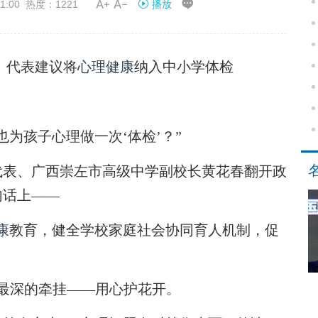


1:00 热度：1221
播放
！代表建议将
心理健康
纳入中小学体检
孩子心理做一次‘体检’？”
表、广西崇左市高级中学副校长黄花春翻开政
句话上——
康
教育，健全学校家庭社会协同育人机制，促
最深的牵挂——用心护花开。