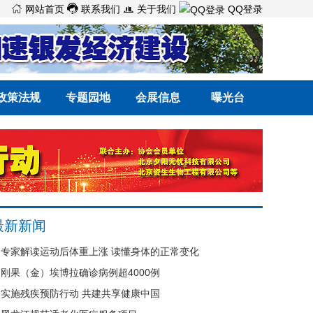



网站首页
联系我们
关于我们
QQ登录
政策法规
专题园地
会展信息
曝光台
最新新闻
专家解读运动后体重上涨 读懂身体的正常变化
刚果（金）埃博拉确诊病例超4000例
实施残疾预防行动 共建共享健康中国