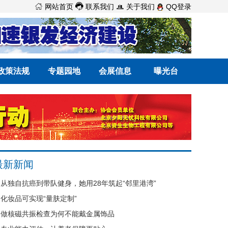



网站首页
联系我们
关于我们
QQ登录
政策法规
专题园地
会展信息
曝光台
最新新闻
从独自抗癌到带队健身，她用28年筑起“邻里港湾”
化妆品可实现“量肤定制”
做核磁共振检查为何不能戴金属饰品