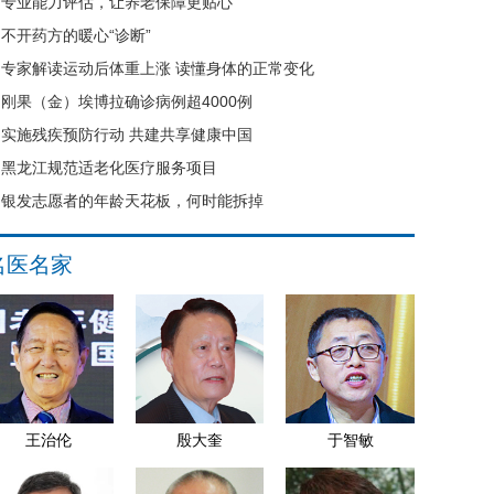
专业能力评估，让养老保障更贴心
不开药方的暖心“诊断”
专家解读运动后体重上涨 读懂身体的正常变化
刚果（金）埃博拉确诊病例超4000例
实施残疾预防行动 共建共享健康中国
黑龙江规范适老化医疗服务项目
银发志愿者的年龄天花板，何时能拆掉
名医名家
王治伦
殷大奎
于智敏