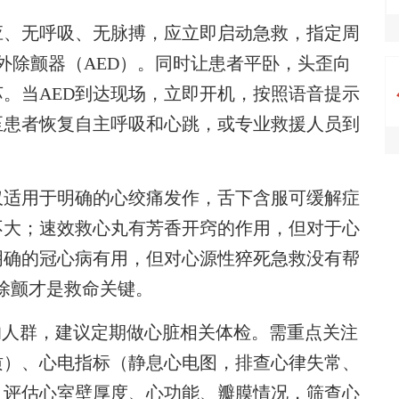
、无呼吸、无脉搏，应立即启动急救，指定周
外除颤器（AED）。同时让患者平卧，头歪向
。当AED到达现场，立即开机，按照语音提示
至患者恢复自主呼吸和心跳，或专业救援人员到
适用于明确的心绞痛发作，舌下含服可缓解症
不大；速效救心丸有芳香开窍的作用，但对于心
明确的冠心病有用，但对心源性猝死急救没有帮
和除颤才是救命关键。
人群，建议定期做心脏相关体检。需重点关注
质）、心电指标（静息心电图，排查心律失常、
，评估心室壁厚度、心功能、瓣膜情况，筛查心