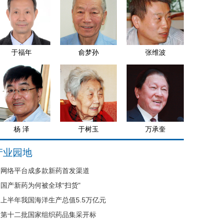
于福年
俞梦孙
张维波
杨 泽
于树玉
万承奎
产业园地
网络平台成多款新药首发渠道
国产新药为何被全球“扫货”
上半年我国海洋生产总值5.5万亿元
第十二批国家组织药品集采开标