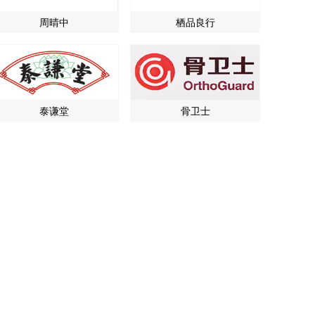
周晴中
栖品良行
泰谦堂
骨卫士