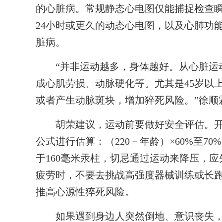
的心脏病。常规静态心电图仅能捕捉检查
24小时或更久的动态心电图，以及心肺功
脏病。
“并非运动越多，身体越好。从心脏运动
成心肌劳损、动脉硬化等。尤其是45岁以
或者产生动脉斑块，增加猝死风险。”徐顺
胡荣建议，运动前要做好安全评估。开
公式进行估算：（220－年龄）×60%至
于160毫米汞柱，切忌通过运动来降压，
疲劳时，不要去挑战高强度器械训练或长
推高心源性猝死风险。
如果遇到身边人突然倒地、意识丧失，